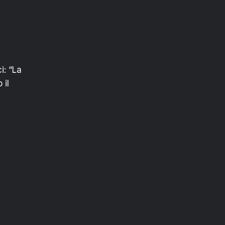
i: “La
 il