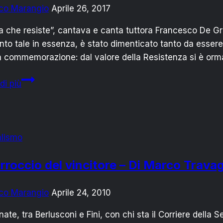
co Marangio
Aprile 26, 2017
lia che resiste”, cantava e canta tuttora Francesco De Gr
nto tale in essenza, è stato dimenticato tanto da essere 
 commemorazione: dal valore della Resistenza si è ormai
L’Italia
di più
e
il
25
aprile:
alismo
festa
dell’ibernazione
arroccio del vincitore – Di Marco Travag
co Marangio
Aprile 24, 2010
nate, tra Berlusconi e Fini, con chi sta il Corriere della 