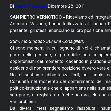
Di
Marco Marangio
Dicembre 28, 2011
SAN PIETRO VERNOTICO –
Riceviamo ed integralme
Ancora e Valzano, hanno indirizzato al sindaco Pa
presente, gli stessi enunciano la loro posizione all’
Stim. mo Sindaco Stim.mi Consiglieri
,
Ci sono momenti in cui ognuno di Noi è chiamato 
parte delle persone, è preferibile non compiere
opportunismi del momento, cadendo in pratiche dila
desiderio di non prendere posizione ovvero vere e p
Noi ci sentiamo abbastanza forti, per indole, c
Comunità nel momento del conferimento del mand
politico-istituzionale che ci appartiene nella sua 
sua parte, di registrare ciò che non va, ciò che n
vari problemi.
Da diversi mesi segnaliamo l’assoluta insuffi