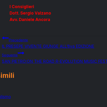
I Consiglieri
Dott. Sergio Valzano
Avv. Daniele Ancora
Navigazione
Precedente
IL PRESEPE VIVENTE GIUNGE ALL’8va EDIZIONE
articoli
Seguente
SAN PIETRO:ON THE ROAD R-EVOLUTION MUSIC FES
imili
alismo