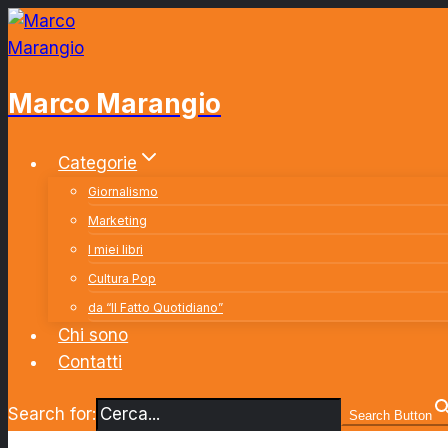
Salta
al
contenuto
Marco Marangio
Categorie
Giornalismo
Marketing
I miei libri
Cultura Pop
da “Il Fatto Quotidiano”
Chi sono
Contatti
Search for:
Search Button