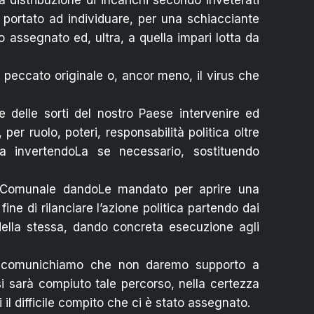
a distribuzione di incarichi secondo inveterati
o portato ad individuare, per una schiacciante
o assegnato ed, ultra, a quella impari lotta da
l peccato originale o, ancor meno, il virus che
 delle sorti del nostro Paese intervenire ed
 per ruolo, poteri, responsabilità politica oltre
 invertendoLa se necessario, sostituendo
a Comunale dandoLe mandato per aprire una
fine di rilanciare l’azione politica partendo dai
della stessa, dando concreta esecuzione agli
 comunichiamo che non daremo supporto a
 sarà compiuto tale percorso, nella certezza
 il difficile compito che ci è stato assegnato.