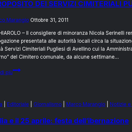
ROPOSITO DEI SERVIZI CIMITERIALI P
co Marangio
Ottobre 31, 2011
AROLO – Il consigliere di minoranza Nicola Serinelli re
ogazione presentata alle autorità locali circa la situazi
à Servizi Cimiteriali Pugliesi di Avellino cui la Amminist
rno” del Cimitero comunale, da alcune settimane…
A
di più
PROPOSITO
DEI
SERVIZI
CIMITERIALI
a
|
Editoriale
|
Giornalismo
|
Marco Marangio
|
Notizie e 
PUGLIESI
alia e il 25 aprile: festa dell’ibernazione