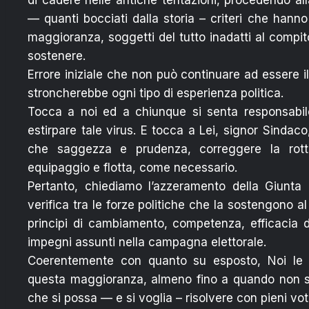
di cadere nelle antiche tentazioni, procedendo all
— quanti bocciati dalla storia – criteri che hann
maggioranza, soggetti del tutto inadatti al compit
sostenere.
Errore iniziale che non può continuare ad essere i
stroncherebbe ogni tipo di esperienza politica.
Tocca a noi ed a chiunque si senta responsabile
estirpare tale virus. E tocca a Lei, signor Sindaco,
che saggezza e prudenza, correggere la rotta
equipaggio e flotta, come necessario.
Pertanto, chiediamo l’azzeramento della Giunt
verifica tra le forze politiche che la sostengono al 
principi di cambiamento, competenza, efficacia 
impegni assunti nella campagna elettorale.
Coerentemente con quanto su esposto, Noi le
questa maggioranza, almeno fino a quando non si
che si possa — e si voglia – risolvere con pieni voti