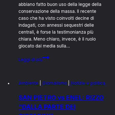
abbiano fatto buon uso della legge della
conservazione della massa. Il recente
caso che ha visto coinvolti decine di
indagati, con annessi sequestri delle
centrali, è forse la testimonianza più
chiara. Meno chiaro, invece, è il ruolo
giocato dai media sulla…
Brindisi,
Leggi di più
caso
Cerano:
è
Ambiente
|
Giornalismo
|
Notizie e politica
il
cemento,
SAN PIETRO vs ENEL: RIZZO
bellezza!
“DALLA PARTE DEI