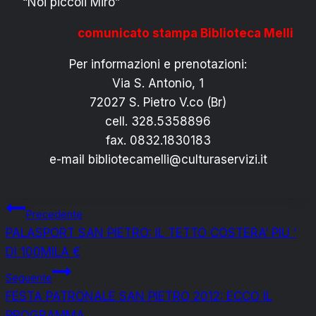
“Noi piccoli Mirò”
comunicato stampa Biblioteca Melli
Per informazioni e prenotazioni:
Via S. Antonio, 1
72027 S. Pietro V.co (Br)
cell. 328.5358896
fax. 0832.1830183
e-mail bibliotecamelli@culturaservizi.it
Navigazione
Precedente
PALASPORT SAN PIETRO: IL TETTO COSTERA’ PIU ‘
articoli
DI 100MILA €
Seguente
FESTA PATRONALE SAN PIETRO 2012: ECCO IL
PROGRAMMA