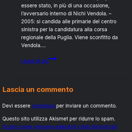
essere stato, in più di una occasione,
l’avversario interno di Nichi Vendola. –
2005: si candida alle primarie del centro
sinistra per la candidatura alla corsa
regionale della Puglia. Viene sconfitto da
Vendola….
Primarie
Leggi di più
PD:
l’eterno
rimandato
Lascia un commento
Boccia
ci
Devi essere
connesso
riprova
per inviare un commento.
Questo sito utilizza Akismet per ridurre lo spam.
Scopri come vengono elaborati i dati derivati dai