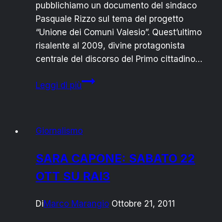
pubblichiamo un documento del sindaco
Pasquale Rizzo sul tema del progetto
“Unione dei Comuni Valesio”. Quest’ultimo
risalente al 2009, divine protagonista
centrale del discorso del Primo cittadino…
PASQUALE
Leggi di più
RIZZO
SUL
PROGETTO
Giornalismo
“UNIONE
COMUNI
SARA CAPONE: SABATO 22
VALESIO”
OTT SU RAI3
Di
Marco Marangio
Ottobre 21, 2011