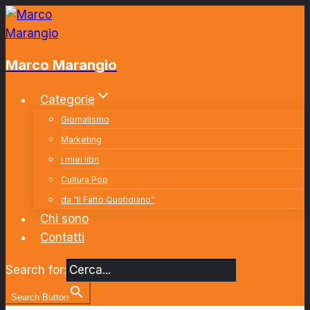
Salta
al
contenuto
Marco Marangio
Categorie
Giornalismo
Marketing
I miei libri
Cultura Pop
da “Il Fatto Quotidiano”
Chi sono
Contatti
Search for:
Search Button