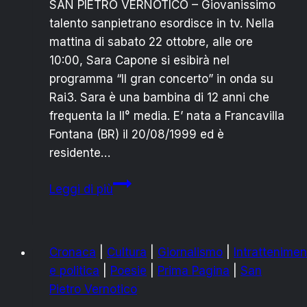
SAN PIETRO VERNOTICO – Giovanissimo
talento sanpietrano esordisce in tv. Nella
mattina di sabato 22 ottobre, alle ore
10:00, Sara Capone si esibirà nel
programma “Il gran concerto” in onda su
Rai3. Sara è una bambina di 12 anni che
frequenta la II° media. E’ nata a Francavilla
Fontana (BR) il 20/08/1999 ed è
residente…
SARA
Leggi di più
CAPONE:
SABATO
22
Cronaca
|
Cultura
|
Giornalismo
|
Intrattenimen
OTT
e politica
|
Poesie
|
Prima Pagina
|
San
SU
Pietro Vernotico
RAI3