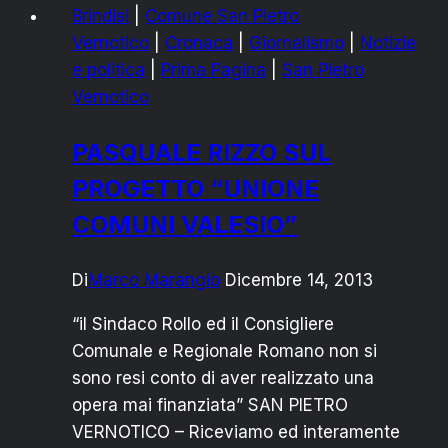
Brindisi
|
Comune San Pietro
RIZZO
Vernotico
|
Cronaca
|
Giornalismo
|
Notizie
“DALLA
e politica
|
Prima Pagina
|
San Pietro
PARTE
Vernotico
DEI
CITTADINI”
PASQUALE RIZZO SUL
PROGETTO “UNIONE
COMUNI VALESIO”
Di
Marco Marangio
Dicembre 14, 2013
“il Sindaco Rollo ed il Consigliere
Comunale e Regionale Romano non si
sono resi conto di aver realizzato una
opera mai finanziata” SAN PIETRO
VERNOTICO – Riceviamo ed interamente