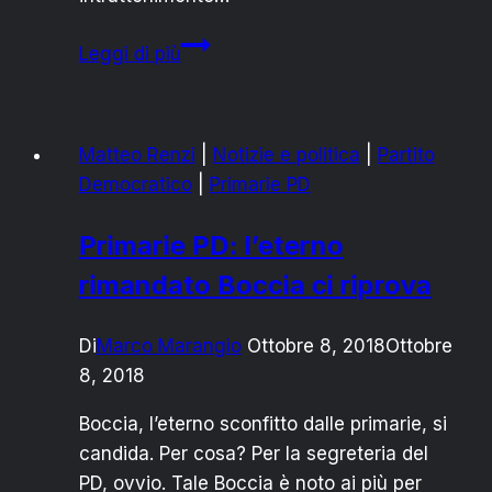
OGGI
Leggi di più
14
AGOSTO
A
Matteo Renzi
|
Notizie e politica
|
Partito
CAMPO
Democratico
|
Primarie PD
DI
MARE:
Primarie PD: l’eterno
“DIVERTIAMOCI
rimandato Boccia ci riprova
INSIEME”
Di
Marco Marangio
Ottobre 8, 2018
Ottobre
8, 2018
Boccia, l’eterno sconfitto dalle primarie, si
candida. Per cosa? Per la segreteria del
PD, ovvio. Tale Boccia è noto ai più per