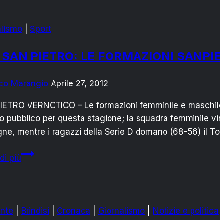
SOSPESA
PER
alismo
|
Sport
IMPRATICABILITÀ
DEL
. SAN PIETRO: LE FORMAZIONI SANPI
CAMPO
co Marangio
Aprile 27, 2012
IETRO VERNOTICO – Le formazioni femminile e maschile
ro pubblico per questa stagione; la squadra femminile vi
e, mentre i ragazzi della Serie D domano (68-56) il To
U.S.
di più
SAN
PIETRO:
LE
FORMAZIONI
nte
|
Brindisi
|
Cronaca
|
Giornalismo
|
Notizie e politica
SANPIETRANE