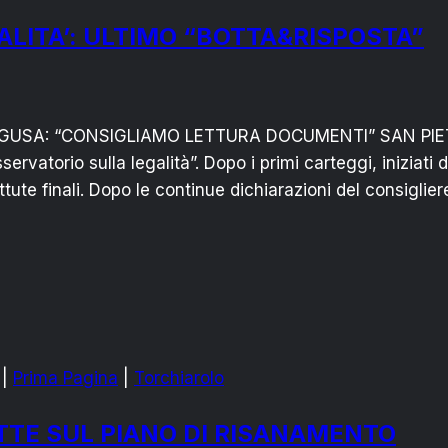
ALITA’: ULTIMO “BOTTA&RISPOSTA”
RAGUSA: “CONSIGLIAMO LETTURA DOCUMENTI” SAN PI
rvatorio sulla legalità”. Dopo i primi carteggi, iniziati d
ute finali. Dopo le continue dichiarazioni del consiglier
|
Prima Pagina
|
Torchiarolo
TTE SUL PIANO DI RISANAMENTO