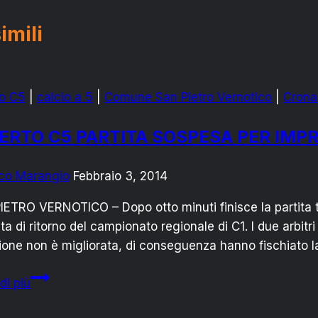
imili
to C5
|
calcio a 5
|
Comune San Pietro Vernotico
|
Crona
ERTO C5 PARTITA SOSPESA PER IMP
co Marangio
Febbraio 3, 2014
ETRO VERNOTICO – Dopo otto minuti finisce la partita t
ta di ritorno del campionato regionale di C1. I due arbi
ione non è migliorata, di conseguenza hanno fischiato la 
ALBERTO
di più
C5
PARTITA