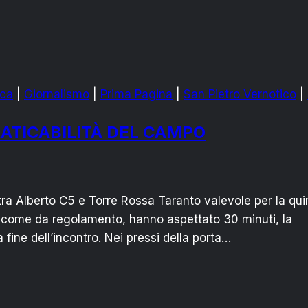
ca
|
Giornalismo
|
Prima Pagina
|
San Pietro Vernotico
|
RATICABILITÀ DEL CAMPO
ra Alberto C5 e Torre Rossa Taranto valevole per la qui
tri come da regolamento, hanno aspettato 30 minuti, la
fine dell’incontro. Nei pressi della porta…