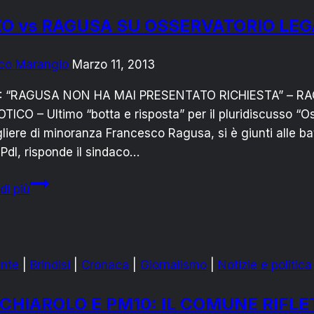
AL
ZO vs RAGUSA SU OSSERVATORIO LEG
RUSH
FINALE
co Marangio
Marzo 11, 2013
: “RAGUSA NON HA MAI PRESENTATO RICHIESTA” – 
ICO – Ultimo “botta e risposta” per il pluridiscusso “Osse
liere di minoranza Francesco Ragusa, si è giunti alle batt
Pdl, risponde il sindaco…
RIZZO
di più
vs
RAGUSA
SU
OSSERVATORIO
nte
|
Brindisi
|
Cronaca
|
Giornalismo
|
Notizie e politica
LEGALITA’:
ULTIMO
CHIAROLO E PM10: IL COMUNE RIFLE