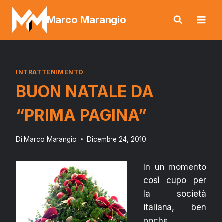
Salta
Marco Marangio
al
contenuto
INTRATTENIMENTO
BUON NATALE DA
“PRIMA PAGINA”
Di
Marco Marangio
Dicembre 24, 2010
In un momento
così cupo per
la società
italiana, ben
poche