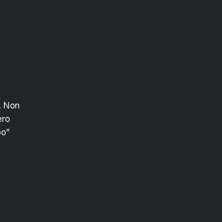
. Non
ero
po”