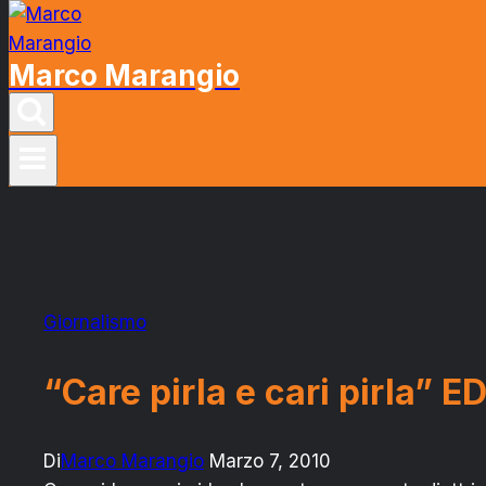
Marco Marangio
Giornalismo
“Care pirla e cari pirla”
Di
Marco Marangio
Marzo 7, 2010