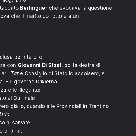
attaccato
Berlinguer
che evocava la questione
dova che il marito corrotto era un
clusa per ritardi o
stra con
Giovanni Di Stasi
, poi la destra di
lari,
Tar
e Consiglio di Stato lo accolsero, si
na. E il governo
D’Alema
are le illegalità:
sto al Quirinale
’ero già io, quando alle Provinciali in Trentino
Udc
sò di salvare
ro, pirla.