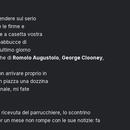
rendere sul serio
 le firme e
e a casetta vostra
 babbucce di
l’ultimo giorno
che di
Romolo Augustolo
,
George Clooney
,
n arrivare proprio in
in piazza una dozzina
inale, mi fate
a ricevuta del parrucchiere, lo scontrino
r un mese non rompe con le sue notizie: fa