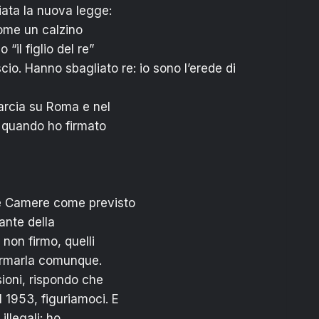
iata la nuova legge:
come un calzino
il figlio del re”
cio. Hanno sbagliato re: io sono l’erede di
arcia su Roma e nel
i quando ho firmato
e Camere come previsto
rante della
 non firmo, quelli
firmarla comunque.
sioni, rispondo che
 1953, figuriamoci. E
illegali: ho