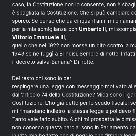
caso, la Costituzione non lo consente, non è sbagl
è sbagliata la Costituzione. Che si può cambiare 
sporco. Se penso che da cinquant’anni mi chiamano “
per la mia somiglianza con
Umberto II
, mi scompis
Vittorio Emanuele III
,
quello che nel 1922 non mosse un dito contro la m
1943 se ne fuggì a Brindisi. Sempre di notte. Infatt
il decreto salva-Banana? Di notte.
Del resto chi sono io per
respingere una legge con messaggio motivato all
dall’articolo 74 della Costituzione? Mica sono il ga
Costituzione. L’ho già detto per lo scudo fiscale: se
mi rimandano indietro la stessa legge e poi devo 
Tanto vale farlo subito. A chi mi prospetta le dimis
non conosco questa parola: sono in Parlamento dal
in vita mia ho fatto ben di peggio che firmare leggi 