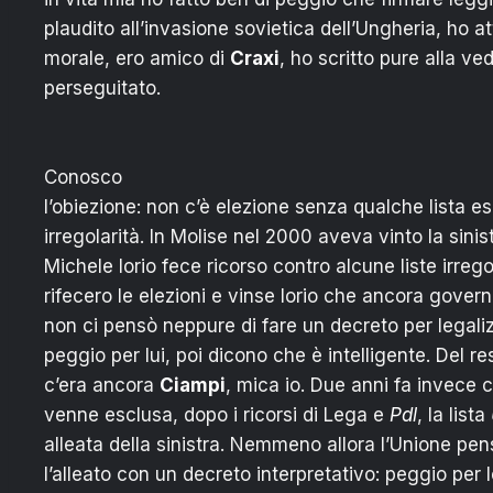
plaudito all’invasione sovietica dell’Ungheria, ho 
morale, ero amico di
Craxi
, ho scritto pure alla ve
perseguitato.
Conosco
l’obiezione: non c’è elezione senza qualche lista es
irregolarità. In Molise nel 2000 aveva vinto la sini
Michele Iorio fece ricorso contro alcune liste irrego
rifecero le elezioni e vinse Iorio che ancora gover
non ci pensò neppure di fare un decreto per legalizz
peggio per lui, poi dicono che è intelligente. Del re
c’era ancora
Ciampi
, mica io. Due anni fa invece c
venne esclusa, dopo i ricorsi di Lega e
Pdl
, la lista
alleata della sinistra. Nemmeno allora l’Unione pen
l’alleato con un decreto interpretativo: peggio per lo