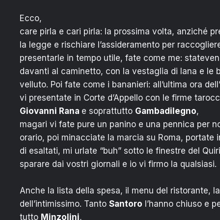
Ecco,
care pirla e cari pirla: la prossima volta, anziché p
la legge e rischiare l’assideramento per raccogliere
presentarle in tempo utile, fate come me: stateven
davanti al caminetto, con la vestaglia di lana e le
velluto. Poi fate come i bananieri: all’ultima ora del
vi presentate in Corte d’Appello con le firme taroc
Giovanni Rana
e soprattutto
Gambadilegno
,
magari vi fate pure un panino e una pennica per no
orario, poi minacciate la marcia su Roma, portate 
di esaltati, mi urlate “buh” sotto le finestre del Quir
sparare dai vostri giornali e io vi firmo la qualsiasi.
Anche la lista della spesa, il menu del ristorante, l
dell’intimissimo. Tanto
Santoro
l’hanno chiuso e pe
tutto
Minzolini
,