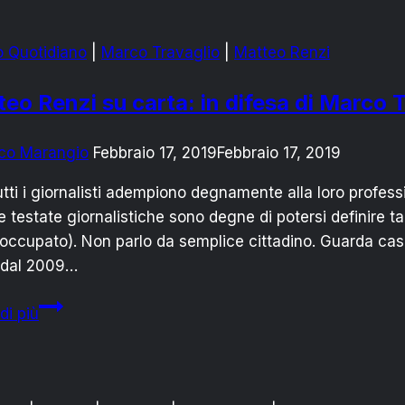
to Quotidiano
|
Marco Travaglio
|
Matteo Renzi
eo Renzi su carta: in difesa di Marco 
co Marangio
Febbraio 17, 2019
Febbraio 17, 2019
tti i giornalisti adempiono degnamente alla loro profe
le testate giornalistiche sono degne di potersi definire tali
 occupato). Non parlo da semplice cittadino. Guarda caso
 dal 2009…
Matteo
di più
Renzi
su
carta:
in