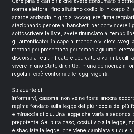
Care pirla e cari pirla che avete consumato diottrie
norme elettorali fino all’ultimo codicillo in corpo 
scarpe andando in giro a raccogliere firme regolari,
stazionando per ore ai banchetti per convincere i 
sottoscrivere le liste, avete rinunciato al tempo lib
gli autenticatori in capo al mondo e vi siete svegliat
mattino per presentarvi per tempo agli uffici eletto
discorso a reti unificate è dedicato a voi imbecilli 
vivere in uno Stato di diritto, in una democrazia fo
regolari, cioè conformi alle leggi vigenti.
Spiacente di
informarvi, casomai non ve ne foste ancora accort
regime fondato sulla legge del più ricco e del più fo
e minaccia di più. Una legge che varia a seconda d
prepotente. Se, puta caso, costui viola la legge, no
è sbagliata la legge, che viene cambiata su due pie