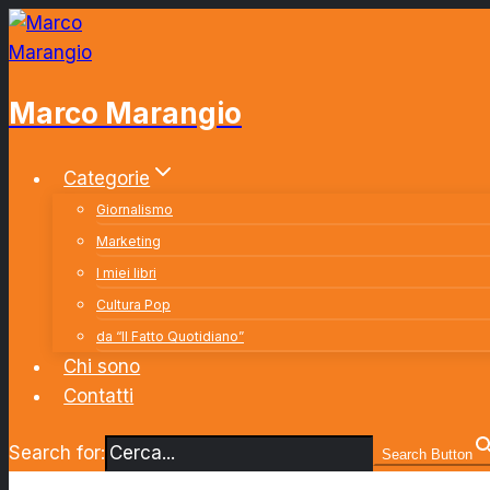
Salta
al
contenuto
Marco Marangio
Categorie
Giornalismo
Marketing
I miei libri
Cultura Pop
da “Il Fatto Quotidiano”
Chi sono
Contatti
Search for:
Search Button