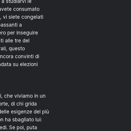
 a studiarvi le
2, avete consumato
 vi siete congelati
passanti a
ero per inseguire
i alle tre del
rali, questo
ancora convinti di
ndata su elezioni
i, che viviamo in un
rte, di chi grida
elle esigenze del più
n ha sbagliato lui:
di. Se poi, puta