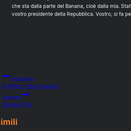
che sta dalla parte del Banana, cioè dalla mia. State
vostro presidente della Repubblica. Vostro, si fa per
Navigazione
Precedente
Di Pietro: “Ora in piazza”
articoli
Seguente
Gotham City
imili