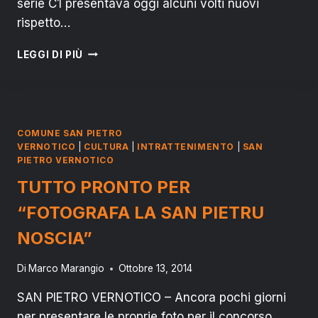
serie C1 presentava oggi alcuni volti nuovi
rispetto…
SPORT
LEGGI DI PIÙ
SAN
PIETRO:
ALBERTO
C5
INIZIA
COMUNE SAN PIETRO
LA
VERNOTICO
|
CULTURA
|
INTRATTENIMENTO
|
SAN
STAGIONE
PIETRO VERNOTICO
CON
TUTTO PRONTO PER
VITTORIA
“FOTOGRAFA LA SAN PIETRU
NOSCIA”
Di
Marco Marangio
Ottobre 13, 2014
SAN PIETRO VERNOTICO – Ancora pochi giorni
per presentare le proprie foto per il concorso