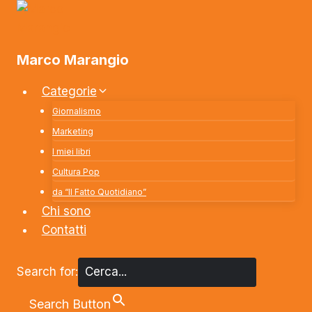
Salta
al
contenuto
Marco Marangio
Categorie
Giornalismo
Marketing
I miei libri
Cultura Pop
da “Il Fatto Quotidiano”
Chi sono
Contatti
Search for:
Search Button