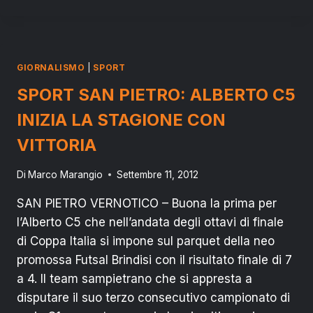
TALENTI
IN
MUSICA
PER
ACCOGLIERE
GIORNALISMO
|
SPORT
UN
NUOVO
SPORT SAN PIETRO: ALBERTO C5
ANNO
INIZIA LA STAGIONE CON
ASSOCIATIVO
VITTORIA
Di
Marco Marangio
Settembre 11, 2012
SAN PIETRO VERNOTICO – Buona la prima per
l’Alberto C5 che nell’andata degli ottavi di finale
di Coppa Italia si impone sul parquet della neo
promossa Futsal Brindisi con il risultato finale di 7
a 4. Il team sampietrano che si appresta a
disputare il suo terzo consecutivo campionato di