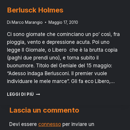
IL
“NO”
Berlusck Holmes
Di
Marco Marangio
Maggio 17, 2010
Ci sono giornate che cominciano un po’ così, fra
pioggia, vento e depressione acuta. Poi uno
legge Il Giornale, o Libero che è la brutta copia
(paghi due prendi uno), e torna subito il
buonumore. Titolo del Geniale del 15 maggio:
“Adesso indaga Berlusconi. Il premier vuole
individuare le mele marce”. Gli fa eco Libero,…
BERLUSCK
LEGGI DI PIÙ
HOLMES
Lascia un commento
Devi essere
connesso
per inviare un