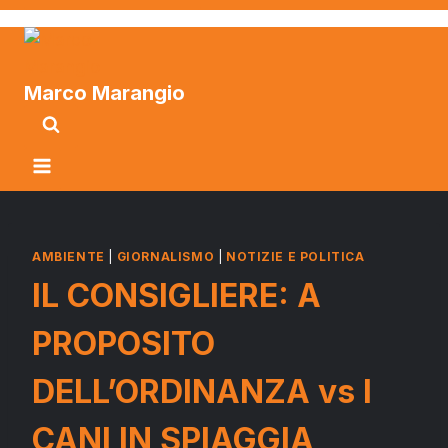
Marco Marangio
AMBIENTE
|
GIORNALISMO
|
NOTIZIE E POLITICA
IL CONSIGLIERE: A
PROPOSITO
DELL’ORDINANZA vs I
CANI IN SPIAGGIA