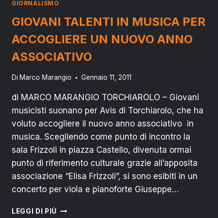
GIORNALISMO
E
LA
GIOVANI TALENTI IN MUSICA PER
SUA
ACCOGLIERE UN NUOVO ANNO
NON
POLITICA”
ASSOCIATIVO
Di
Marco Marangio
Gennaio 11, 2011
di MARCO MARANGIO TORCHIAROLO – Giovani
musicisti suonano per Avis di Torchiarolo, che ha
voluto accogliere il nuovo anno associativo in
musica. Scegliendo come punto di incontro la
sala Frizzoli in piazza Castello, divenuta ormai
punto di riferimento culturale grazie all’apposita
associazione “Elisa Frizzoli”, si sono esibiti in un
concerto per viola e pianoforte Giuseppe…
GIOVANI
LEGGI DI PIÙ