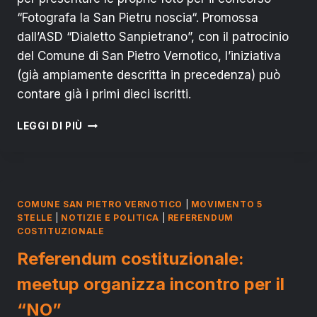
“Fotografa la San Pietru noscia“. Promossa
dall’ASD “Dialetto Sanpietrano”, con il patrocinio
del Comune di San Pietro Vernotico, l’iniziativa
(già ampiamente descritta in precedenza) può
contare già i primi dieci iscritti.
TUTTO
LEGGI DI PIÙ
PRONTO
PER
“FOTOGRAFA
LA
SAN
COMUNE SAN PIETRO VERNOTICO
|
MOVIMENTO 5
PIETRU
STELLE
|
NOTIZIE E POLITICA
|
REFERENDUM
NOSCIA”
COSTITUZIONALE
Referendum costituzionale:
meetup organizza incontro per il
“NO”