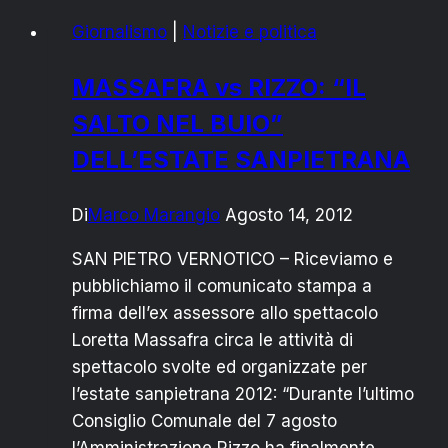
VERNOTICO:
Giornalismo
|
Notizie e politica
EMILIANO
CONQUISTA
MASSAFRA vs RIZZO: “IL
IL
SALTO NEL BUIO”
90%
DELL’ESTATE SANPIETRANA
Di
Marco Marangio
Agosto 14, 2012
SAN PIETRO VERNOTICO – Riceviamo e
pubblichiamo il comunicato stampa a
firma dell’ex assessore allo spettacolo
Loretta Massafra circa le attività di
spettacolo svolte ed organizzate per
l’estate sanpietrana 2012: “Durante l’ultimo
Consiglio Comunale del 7 agosto