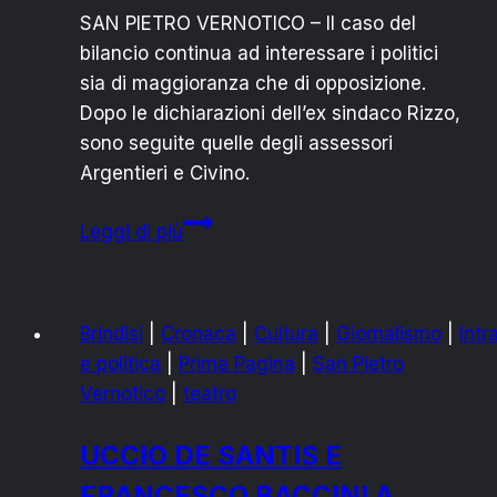
SAN PIETRO VERNOTICO – Il caso del
bilancio continua ad interessare i politici
sia di maggioranza che di opposizione.
Dopo le dichiarazioni dell’ex sindaco Rizzo,
sono seguite quelle degli assessori
Argentieri e Civino.
San
Leggi di più
Pietro
Vernotico,
bilancio:
Brindisi
|
Cronaca
|
Cultura
|
Giornalismo
|
Intr
Rizzo
e politica
|
Prima Pagina
|
San Pietro
risponde
Vernotico
|
teatro
a
Civino
UCCIO DE SANTIS E
ed
FRANCESCO BACCINI A
Argentieri