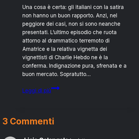
Una cosa è certa: gli italiani con la satira
non hanno un buon rapporto. Anzi, nel
peggiore dei casi, non si sono neanche
presentati. L’ultimo episodio che ruota
attorno al drammatico terremoto di
Amatrice e la relativa vignetta dei
vignettisti di Charlie Hebdo ne è la
conferma. Indignazione pura, sfrenata e a
buon mercato. Sopratutto…
Webeti
Leggi di più
e
satira:
(a)critici
3 Commenti
allo
sbaraglio