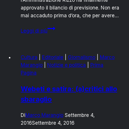
l’Amministrazione Rizzo ha finalmente
approvato il bilancio di previsione. Non era
mai accaduto prima d’ora, che per avere…
MASSAFRA
Leggi di più
vs
RIZZO:
“IL
Cultura
|
Editoriale
|
Giornalismo
|
Marco
SALTO
Marangio
|
Notizie e politica
|
Prima
NEL
Pagina
BUIO”
DELL’ESTATE
Webeti e satira: (a)critici allo
SANPIETRANA
sbaraglio
Di
Marco Marangio
Settembre 4,
2016
Settembre 4, 2016