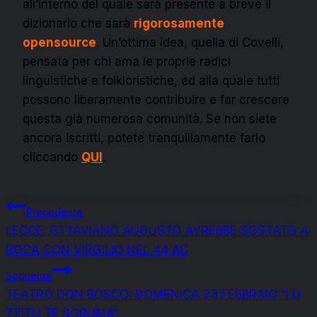
all’interno del quale sarà presente a breve il
dizionario che sarà
rigorosamente
opensource
. Un’ottima idea, quella di Covelli,
pensata per chi ama le proprie radici
linguistiche e folkloristiche, ed alla quale tutti
possono liberamente contribuire e far crescere
questa già numerosa comunità. Se non siete
ancora iscritti, potete tranquillamente farlo
cliccando
QUI
.
Navigazione
Precedente
LECCE: OTTAVIANO AUGUSTO AVREBBE SOSTATO A
articoli
ROCA CON VIRGILIO NEL 44 AC
Seguente
TEATRO DON BOSCO: DOMENICA 23 FEBBRAIO “LU
ZZITU TE SORUMA”