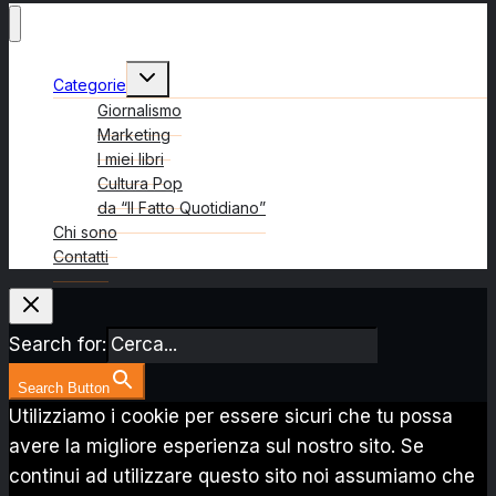
Alterna
Categorie
menu
figlio
Giornalismo
Marketing
I miei libri
Cultura Pop
da “Il Fatto Quotidiano”
Chi sono
Contatti
Search for:
Search Button
Utilizziamo i cookie per essere sicuri che tu possa
avere la migliore esperienza sul nostro sito. Se
continui ad utilizzare questo sito noi assumiamo che