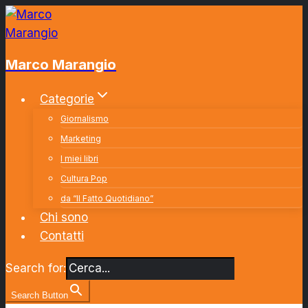
Salta
al
contenuto
Marco Marangio
Categorie
Giornalismo
Marketing
I miei libri
Cultura Pop
da “Il Fatto Quotidiano”
Chi sono
Contatti
Search for:
Search Button