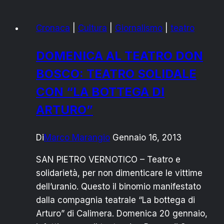
SANTIS
E
Cronaca
|
Cultura
|
Giornalismo
|
teatro
FRANCESCO
BACCINI
DOMENICA AL TEATRO DON
A
BOSCO: TEATRO SOLIDALE
CAMPO
DI
CON “LA BOTTEGA DI
MARE:
ARTURO”
INFO
E
Di
Marco Marangio
Gennaio 16, 2013
PREVENDITE
SAN PIETRO VERNOTICO – Teatro e
solidarietà, per non dimenticare le vittime
dell’uranio. Questo il binomio manifestato
dalla compagnia teatrale “La bottega di
Arturo” di Calimera. Domenica 20 gennaio,