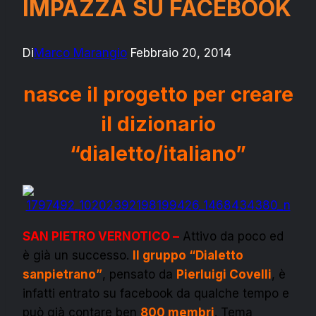
IMPAZZA SU FACEBOOK
Di
Marco Marangio
Febbraio 20, 2014
nasce il progetto per creare
il dizionario
“dialetto/italiano”
SAN PIETRO VERNOTICO –
Attivo da poco ed
è già un successo.
Il gruppo “Dialetto
sanpietrano”
, pensato da
Pierluigi Covelli
, è
infatti entrato su facebook da qualche tempo e
può già contare ben
800 membri
. Tema