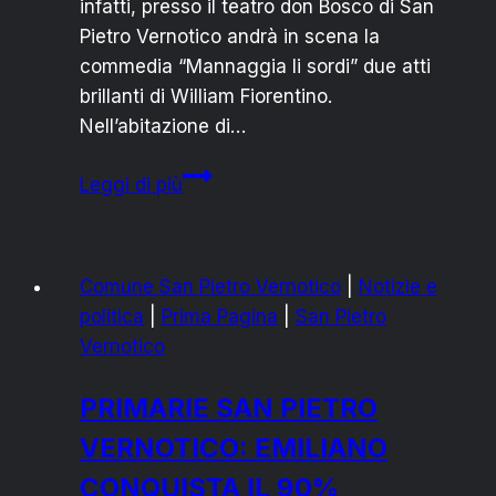
infatti, presso il teatro don Bosco di San
Pietro Vernotico andrà in scena la
commedia “Mannaggia li sordi” due atti
brillanti di William Fiorentino.
Nell’abitazione di…
DOMENICA
Leggi di più
AL
TEATRO
DON
Comune San Pietro Vernotico
|
Notizie e
BOSCO:
politica
|
Prima Pagina
|
San Pietro
TEATRO
Vernotico
SOLIDALE
CON
PRIMARIE SAN PIETRO
“LA
VERNOTICO: EMILIANO
BOTTEGA
DI
CONQUISTA IL 90%