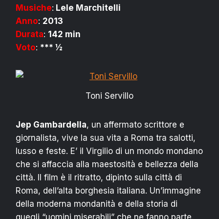
Musiche
:
Lele Marchitelli
Anno
:
2013
Durata
:
142 min
Voto
:
*** ½
Toni Servillo
Jep Gambardella
, un affermato scrittore e
giornalista, vive la sua vita a Roma tra salotti,
lusso e feste. E’ il Virgilio di un mondo mondano
che si affaccia alla maestosità e bellezza della
città. Il film è il ritratto, dipinto sulla città di
Roma, dell’alta borghesia italiana. Un’immagine
della moderna mondanità e della storia di
quegli “uomini miserabili” che ne fanno parte.