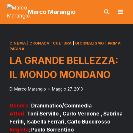
Salta
Marco Marangio
al
contenuto
CINEMA
|
CRONACA
|
CULTURA
|
GIORNALISMO
|
PRIMA
PAGINA
LA GRANDE BELLEZZA:
IL MONDO MONDANO
Di
Marco Marangio
Maggio 27, 2013
Genere
:
Drammatico/Commedia
Attori
:
Toni Servillo , Carlo Verdone , Sabrina
Ferilli, Isabella Ferrari, Carlo Buccirosso
Regista
:
Paolo Sorrentino