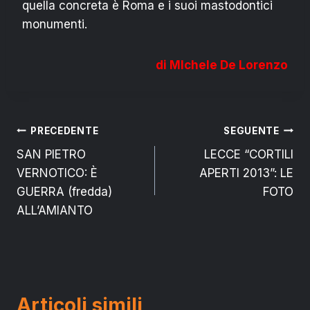
quella concreta è Roma e i suoi mastodontici
monumenti.
di MIchele De Lorenzo
Navigazione
PRECEDENTE
SEGUENTE
SAN PIETRO
LECCE “CORTILI
articoli
VERNOTICO: È
APERTI 2013”: LE
GUERRA (fredda)
FOTO
ALL’AMIANTO
Articoli simili