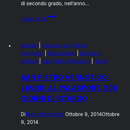
di secondo grado, nell’anno…
AMMINISTRAZIONE:BORSE
Leggi di più
DI
STUDIO
PER
Brindisi
|
Comune San Pietro
I
Vernotico
|
Giornalismo
|
Notizie e
PIU
politica
|
San Pietro Vernotico
|
Sport
BRAVI
SAN PIETRO VERNOTICO:
LAVORI AL PALASPORT, 500
GIORNI DI RITARDO
Di
Marco Marangio
Ottobre 9, 2014
Ottobre
9, 2014