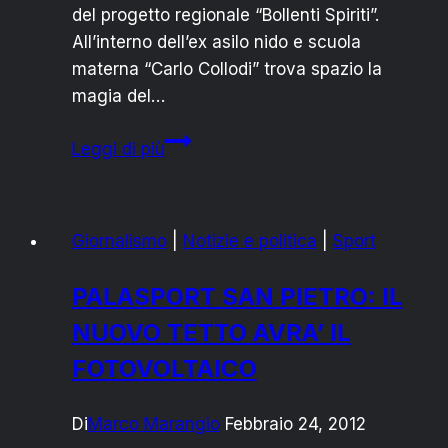
del progetto regionale “Bollenti Spiriti”.
All’interno dell’ex asilo nido e scuola
materna “Carlo Collodi” trova spazio la
magia del…
SAN
Leggi di più
PIETRO
VERNOTICO:
VIA
Giornalismo
|
Notizie e politica
|
Sport
AI
LABORATORI
PALASPORT SAN PIETRO: IL
DI
NUOVO TETTO AVRA’ IL
TEATRO,
INFORMATICA,
FOTOVOLTAICO
MUSICA
Di
Marco Marangio
Febbraio 24, 2012