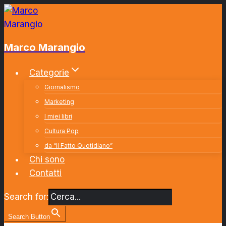
Salta
al
contenuto
Marco Marangio
Categorie
Giornalismo
Marketing
I miei libri
Cultura Pop
da “Il Fatto Quotidiano”
Chi sono
Contatti
Search for:
Search Button