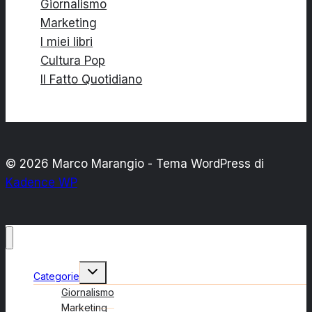
Giornalismo
Marketing
I miei libri
Cultura Pop
Il Fatto Quotidiano
© 2026 Marco Marangio - Tema WordPress di
Kadence WP
Alterna
Categorie
menu
figlio
Giornalismo
Marketing