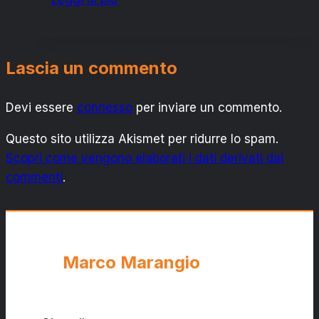
SPORT
SPV
INCONTRA
Lascia un commento
IL
SIENA
Devi essere
connesso
BASKET
per inviare un commento.
Questo sito utilizza Akismet per ridurre lo spam.
Scopri come vengono elaborati i dati derivati dai
commenti
.
Marco Marangio