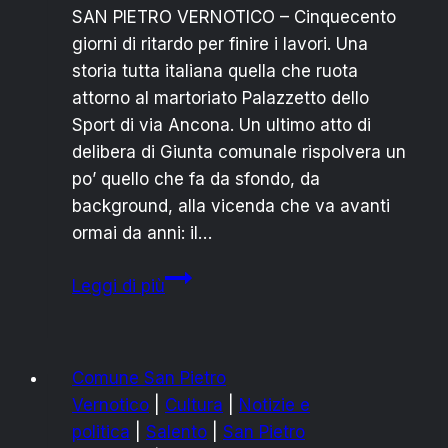
SAN PIETRO VERNOTICO – Cinquecento
giorni di ritardo per finire i lavori. Una
storia tutta italiana quella che ruota
attorno al martoriato Palazzetto dello
Sport di via Ancona. Un ultimo atto di
delibera di Giunta comunale rispolvera un
po’ quello che fa da sfondo, da
background, alla vicenda che va avanti
ormai da anni: il…
SAN
Leggi di più
PIETRO
VERNOTICO:
LAVORI
Comune San Pietro
AL
Vernotico
|
Cultura
|
Notizie e
PALASPORT,
politica
|
Salento
|
San Pietro
500