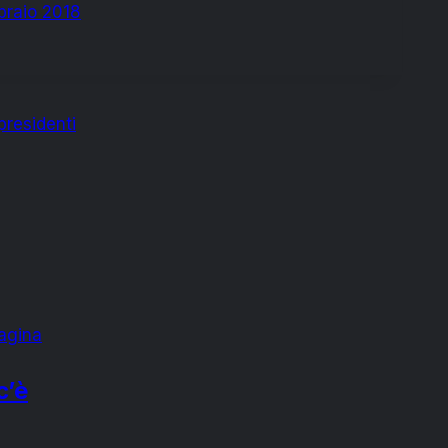
braio 2018
 presidenti
agina
c’è