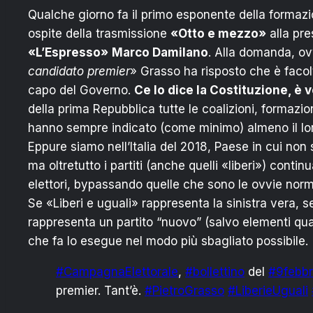
Qualche giorno fa il primo esponente della formaz
ospite della trasmissione
«Otto e mezzo»
alla pr
«L’Espresso»
Marco Damilano
. Alla domanda, ov
candidato premier
» Grasso ha risposto che è facolt
capo del Governo.
Ce lo dice la Costituzione, è 
della prima Repubblica tutte le coalizioni, formazion
hanno sempre indicato (come minimo) almeno il lor
Eppure siamo nell’Italia del 2018, Paese in cui non 
ma oltretutto i partiti (anche quelli «liberi») conti
elettori, bypassando quelle che sono le ovvie norm
Se «Liberi e uguali» rappresenta la sinistra vera, s
rappresenta un partito “nuovo” (salvo elementi qual
che fa lo esegue nel modo più sbagliato possibile.
#CampagnaElettorale
,
#bollettino
del
#9febbr
premier. Tant’è.
#PietroGrasso
#LiberieUguali