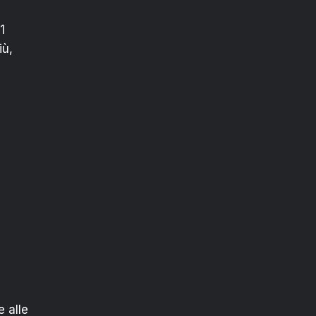
1
iù,
 alle