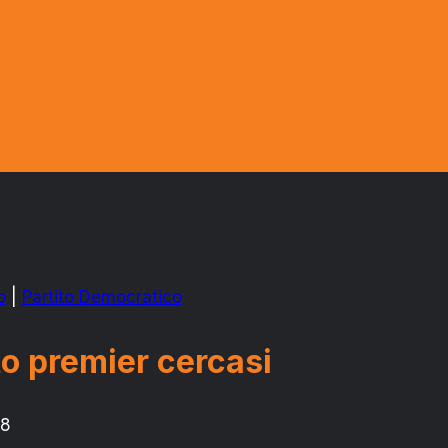
o
|
Partito Democratico
to premier cercasi
18