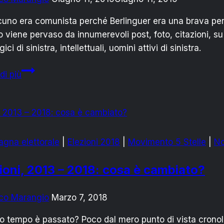
cuno era comunista perché Berlinguer era una brava per
 viene pervaso da innumerevoli post, foto, citazioni, su 
ici di sinistra, intellettuali, uomini attivi di sinistra.
Ricordando
di più
Berlinguer:
la
sinistra
che
non
gna elettorale
|
Elezioni 2018
|
Movimento 5 Stelle
|
No
c’è
ioni, 2013 – 2018: cosa è cambiato?
co Marangio
Marzo 7, 2018
 tempo è passato? Poco dal mero punto di vista cronolog