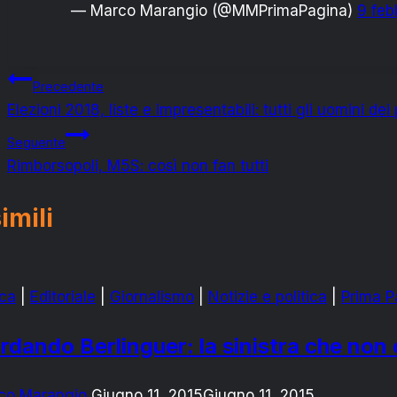
— Marco Marangio (@MMPrimaPagina)
9 feb
Navigazione
Precedente
Elezioni 2018, liste e impresentabili: tutti gli uomini dei
articoli
Seguente
Rimborsopoli, M5S: così non fan tutti
imili
ca
|
Editoriale
|
Giornalismo
|
Notizie e politica
|
Prima P
rdando Berlinguer: la sinistra che non 
co Marangio
Giugno 11, 2015
Giugno 11, 2015