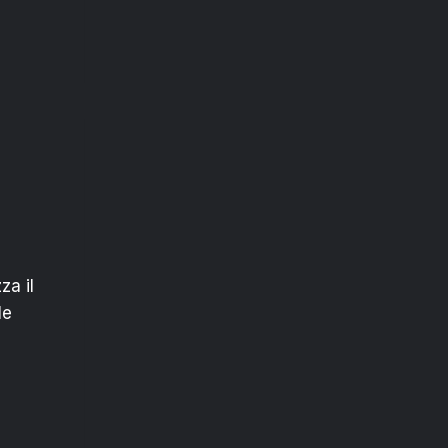
za il
le