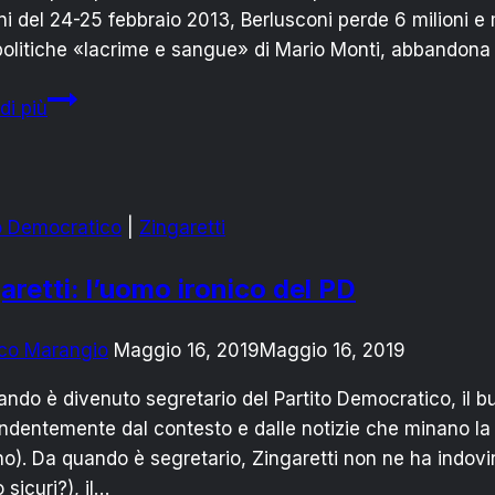
ni del 24-25 febbraio 2013, Berlusconi perde 6 milioni e m
politiche «lacrime e sangue» di Mario Monti, abbandona
Elezioni,
di più
2013
–
2018:
cosa
to Democratico
|
Zingaretti
è
cambiato?
aretti: l’uomo ironico del PD
co Marangio
Maggio 16, 2019
Maggio 16, 2019
ndo è divenuto segretario del Partito Democratico, il bu
ndentemente dal contesto e dalle notizie che minano la c
o). Da quando è segretario, Zingaretti non ne ha indovi
 sicuri?), il…