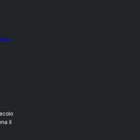
secolo
na il