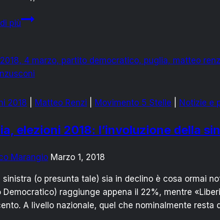
Zingaretti:
di più
l’uomo
ironico
del
PD
ni 2018
|
Matteo Renzi
|
Movimento 5 Stelle
|
Notizie e p
ia, elezioni 2018: l’involuzione della si
co Marangio
Marzo 1, 2018
 sinistra (o presunta tale) sia in declino è cosa ormai not
o Democratico) raggiunge appena il 22%, mentre «Liberi 
ento. A livello nazionale, quel che nominalmente resta d