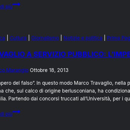
Puglia,
di più
elezioni
2018:
l’involuzione
della
ca
|
Cultura
|
Giornalismo
|
Notizie e politica
|
Prima Pag
sinistra,
o
VAGLIO A SERVIZIO PUBBLICO: L’IMP
presunta
tale
co Marangio
Ottobre 18, 2013
impero del falso”. In questo modo Marco Travaglio, nella pu
a che, sul calco di origine berlusconiana, ha condizion
talia. Partendo dai concorsi truccati all’Università, per i 
TRAVAGLIO
di più
A
SERVIZIO