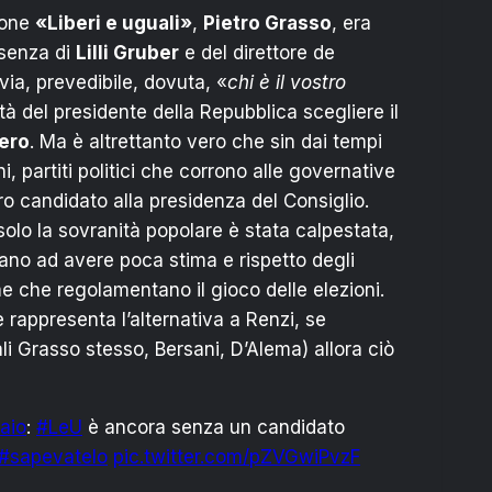
ione
«Liberi e uguali»
,
Pietro Grasso
, era
esenza di
Lilli Gruber
e del direttore de
via, prevedibile, dovuta, «
chi è il vostro
à del presidente della Repubblica scegliere il
vero
. Ma è altrettanto vero che sin dai tempi
i, partiti politici che corrono alle governative
o candidato alla presidenza del Consiglio.
solo la sovranità popolare è stata calpestata,
nuano ad avere poca stima e rispetto degli
e che regolamentano il gioco delle elezioni.
e rappresenta l’alternativa a Renzi, se
i Grasso stesso, Bersani, D’Alema) allora ciò
aio
:
#LeU
è ancora senza un candidato
#sapevatelo
pic.twitter.com/pZVGwiPvzF