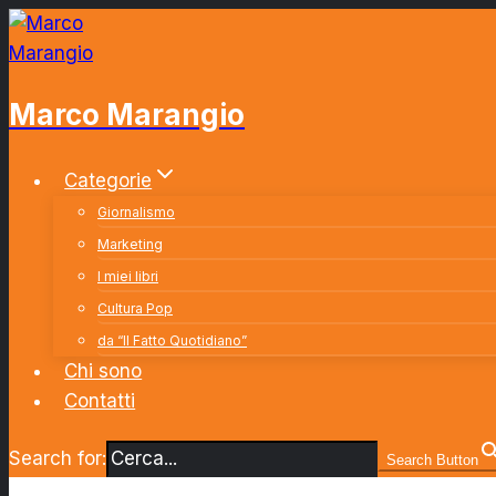
Salta
al
contenuto
Marco Marangio
Categorie
Giornalismo
Marketing
I miei libri
Cultura Pop
da “Il Fatto Quotidiano”
Chi sono
Contatti
Search for:
Search Button