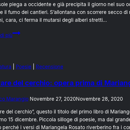
asole piega a occidente e già precipita il giorno nel suo o
 e il fumo dei cantieri. S’allontana con scorrere secco di 
i, cara, ci ferma il mutarsi degli alberi stretti…
Quasi
di più
un
madrigale
atura
|
Poesie
|
Recensione
rare del cerchio: opera prima di Maria
co Marangio
Novembre 27, 2020
Novembre 28, 2020
are del cerchio”, questo il titolo del primo libro di Maria
mo 15 dicembre. Piccola silloge di poesie, ma dal grande s
 perché i versi di Mariangela Rosato riverberino fra i c