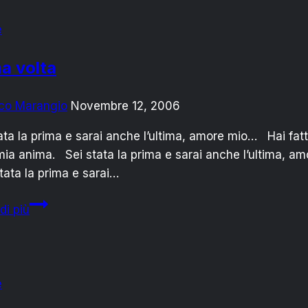
e
a volta
co Marangio
Novembre 12, 2006
ata la prima e sarai anche l’ultima, amore mio… Hai fat
mia anima. Sei stata la prima e sarai anche l’ultima, a
ata la prima e sarai…
Prima
di più
volta
e