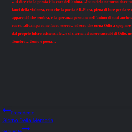
…si dice che la poesia è la voce dell’anima…In un cielo notturno dove tu
fauci della violenza, ecco che la poesia è lì..Fiera, piena di luce per d
appare ciò che sembra, e la speranza permane nell’animo di tutti anche s
cuore…divampa come fuoco etereo…ed ecco che torna Odio a spegnere o
dal proprio fulcro esistenziale…e si ritorna ad essere succubi di Odio, n
Tenebra…Uomo e poeta…
Navigazione
Precedente
Giorno Della Memoria
articoli
Seguente