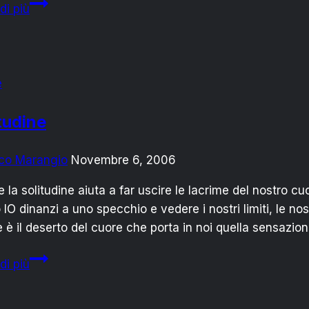
L’Albatro
di più
–
Baudelaire
–
e
tudine
co Marangio
Novembre 6, 2006
e la solitudine aiuta a far uscire le lacrime del nostro c
 IO dinanzi a uno specchio e vedere i nostri limiti, le 
 è il deserto del cuore che porta in noi quella sensazion
Solitudine
di più