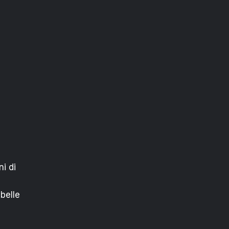
i di
belle