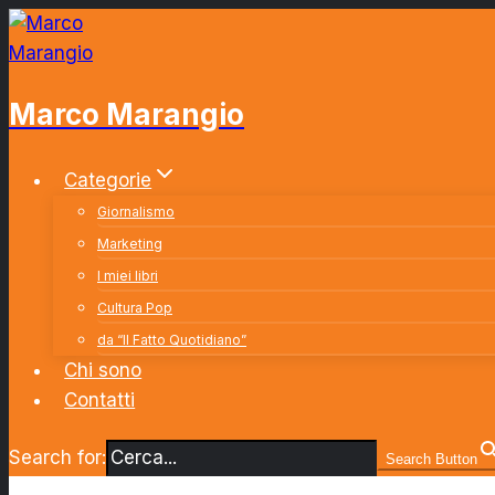
Salta
al
contenuto
Marco Marangio
Categorie
Giornalismo
Marketing
I miei libri
Cultura Pop
da “Il Fatto Quotidiano”
Chi sono
Contatti
Search for:
Search Button