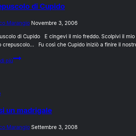
repuscolo di Cupido
co Marangio
Novembre 3, 2006
puscolo di Cupido E cingevi il mio freddo. Scolpivi il m
to crepuscolo… Fu così che Cupido iniziò a finire il nos
Il
di più
crepuscolo
di
Cupido
e
i un madrigale
co Marangio
Settembre 3, 2008