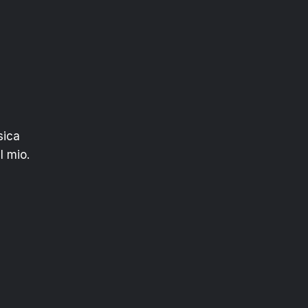
sica
l mio.