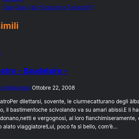
Ciao Ciao ( da “Scacchi e Tarocchi”)
imili
e
batro – Baudelaire –
co Marangio
Ottobre 22, 2008
troPer dilettarsi, sovente, le ciurmecatturano degli àlb
o, il bastimentoche scivolando va su amari abissi.E li ha
onano,netti e vergognosi, ai loro fianchimiseramente, c
 alato viaggiatore!Lui, poco fa sì bello, com’è…