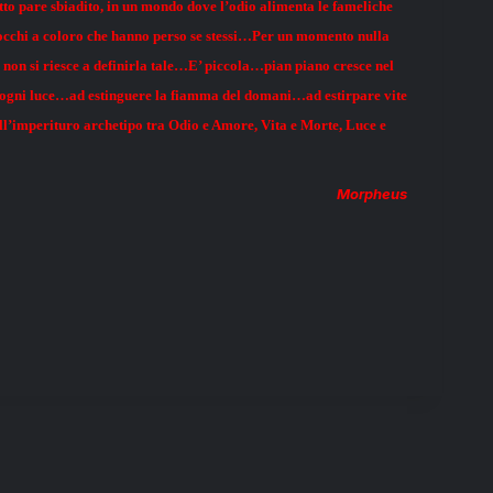
tto pare sbiadito, in un mondo dove l’odio alimenta le fameliche
are occhi a coloro che hanno perso se stessi…Per un momento nulla
 non si riesce a definirla tale…E’ piccola…pian piano cresce nel
gni luce…ad estinguere la fiamma del domani…ad estirpare vite
ell’imperituro archetipo tra Odio e Amore, Vita e Morte, Luce e
Morpheus