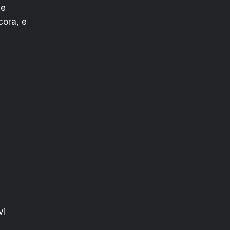
le
cora, e
vi