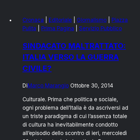
IO
DICO
Cronaca
|
Editoriale
|
Giornalismo
|
Piazza
NO!
Pulita
|
Prima Pagina
|
Servizio Pubblico
FIRMA
L’APPELLO
SINDACATO MALTRATTATO:
DEL
ITALIA VERSO LA GUERRA
FATTO
CIVILE?
Di
Marco Marangio
Ottobre 30, 2014
Culturale. Prima che politica e sociale,
ogni problema dell’Italia è da ascriversi ad
un triste paradigma di cui l’assenza totale
di cultura ha inevitabilmente condotto
all’episodio dello scontro di ieri, mercoledì