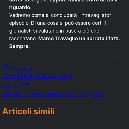
riguardo.
Vedremo come si concluderà il “travagliato”
episodio. Di una cosa si può essere certi: i
giornalisti si valutano in base a ciò che
raccontano.
Marco Travaglio ha narrato i fatti.
Sempre.
Navigazione
Precedente
Centrodestra: l’Abruzzo li Lega
articoli
Seguente
Primarie PD: prendi questa mano, Zingaretti
Articoli simili