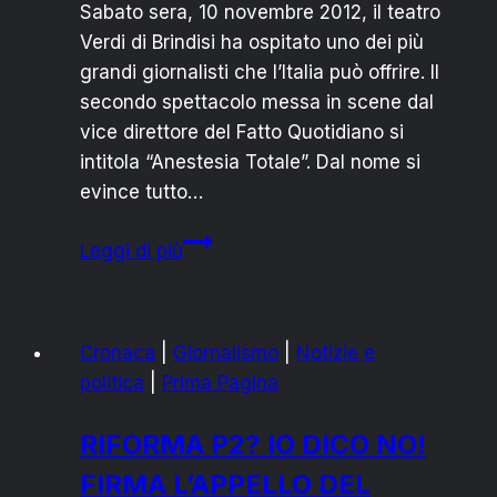
Sabato sera, 10 novembre 2012, il teatro
Verdi di Brindisi ha ospitato uno dei più
grandi giornalisti che l’Italia può offrire. Il
secondo spettacolo messa in scene dal
vice direttore del Fatto Quotidiano si
intitola “Anestesia Totale”. Dal nome si
evince tutto…
MARCO
Leggi di più
TRAVAGLIO
CONQUISTA
BRINDISI
Cronaca
|
Giornalismo
|
Notizie e
CON
politica
|
Prima Pagina
“ANESTESIA
TOTALE”
RIFORMA P2? IO DICO NO!
FIRMA L’APPELLO DEL