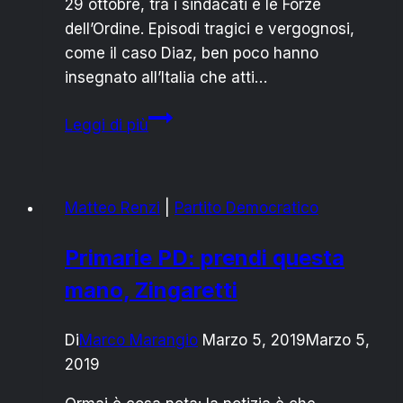
29 ottobre, tra i sindacati e le Forze
dell’Ordine. Episodi tragici e vergognosi,
come il caso Diaz, ben poco hanno
insegnato all’Italia che atti…
SINDACATO
Leggi di più
MALTRATTATO:
ITALIA
VERSO
Matteo Renzi
|
Partito Democratico
LA
GUERRA
Primarie PD: prendi questa
CIVILE?
mano, Zingaretti
Di
Marco Marangio
Marzo 5, 2019
Marzo 5,
2019