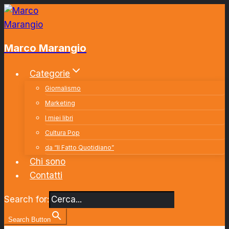
Salta
al
contenuto
Marco Marangio
Categorie
Giornalismo
Marketing
I miei libri
Cultura Pop
da “Il Fatto Quotidiano”
Chi sono
Contatti
Search for:
Search Button