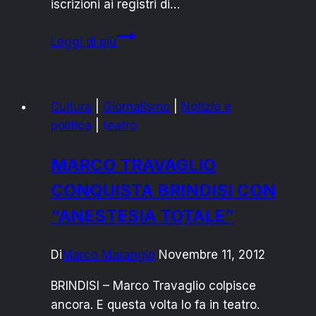
iscrizioni ai registri di…
Caso
Leggi di più
Raggi
–
Muraro:
Cultura
|
Giornalismo
|
Notizie e
silenzio
politica
|
teatro
in
Sala
MARCO TRAVAGLIO
CONQUISTA BRINDISI CON
“ANESTESIA TOTALE”
Di
Marco Marangio
Novembre 11, 2012
BRINDISI – Marco Travaglio colpisce
ancora. E questa volta lo fa in teatro.