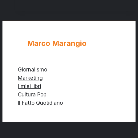
Renzi:
bomba
o
non
bomba?
Marco Marangio
Giornalismo
Marketing
I miei libri
Cultura Pop
Il Fatto Quotidiano