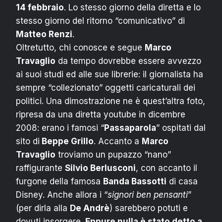
14 febbraio
. Lo stesso giorno della diretta e lo
stesso giorno del ritorno “comunicativo” di
Matteo Renzi
.
Oltretutto, chi conosce e segue
Marco
Travaglio
da tempo dovrebbe essere avvezzo
ai suoi studi ed alle sue librerie: il giornalista ha
sempre “collezionato” oggetti caricaturali dei
politici. Una dimostrazione ne è quest’altra foto,
ripresa da una diretta youtube in dicembre
2008: erano i famosi “
Passaparola
” ospitati dal
sito di
Beppe Grillo
. Accanto a
Marco
Travaglio
troviamo un pupazzo “nano”
raffigurante
Silvio Berlusconi
, con accanto il
furgone della famosa
Banda Bassotti
di casa
Disney. Anche allora i “
signori ben pensanti
”
(per dirla alla
De Andrè
) sarebbero potuti e
dovuti insorgere.
Eppure nulla è stato detto a