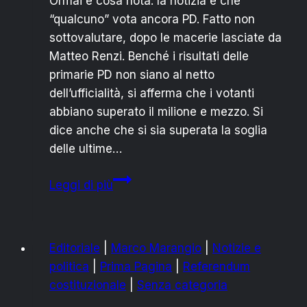
Ormai è cosa nota: la notizia è che
“qualcuno” vota ancora PD. Fatto non
sottovalutare, dopo le macerie lasciate da
Matteo Renzi. Benché i risultati delle
primarie PD non siano al netto
dell’ufficialità, si afferma che i votanti
abbiano superato il milione e mezzo. Si
dice anche che si sia superata la soglia
delle ultime…
Primarie
Leggi di più
PD:
prendi
questa
Editoriale
|
Marco Marangio
|
Notizie e
mano,
politica
|
Prima Pagina
|
Referendum
Zingaretti
costituzionale
|
Senza categoria