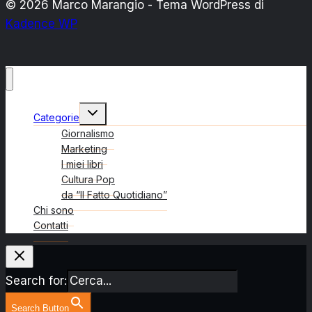
© 2026 Marco Marangio - Tema WordPress di
Kadence WP
Alterna
Categorie
menu
figlio
Giornalismo
Marketing
I miei libri
Cultura Pop
da “Il Fatto Quotidiano”
Chi sono
Contatti
Search for:
Search Button