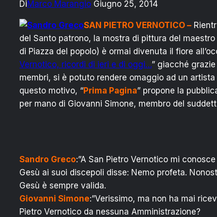
Di
Marco Marangio
Giugno 25, 2014
SAN PIETRO VERNOTICO –
Rientr
del Santo patrono, la mostra di pittura del maestr
di Piazza del popolo) è ormai divenuta il fiore all’
Vernotico, ricordi di ieri e di oggi…
” giacché grazie 
membri, si è potuto rendere omaggio ad un artista
questo motivo, “
Prima Pagina
” propone la pubblic
per mano di Giovanni Simone, membro del suddett
Sandro Greco
:”A San Pietro Vernotico mi conosce
Gesù ai suoi discepoli disse: Nemo profeta. Nonos
Gesù è sempre valida.
Giovanni Simone
:”Verissimo, ma non ha mai ric
Pietro Vernotico da nessuna Amministrazione?