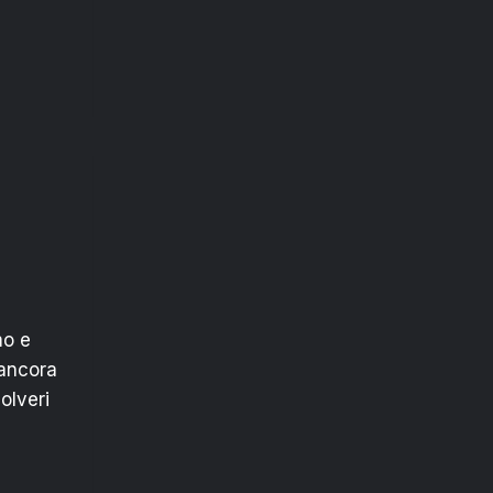
mo e
’ancora
olveri