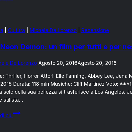
SERINELLI
RITORNA
SUL
CASO
ma
|
Cultura
|
Michele De Lorenzo
|
Recensione
“CAMINI”
Neon Demon: un film per tutti e per n
hele De Lorenzo
Agosto 20, 2016
Agosto 20, 2016
: Thriller, Horror Attori: Elle Fanning, Abbey Lee, Jen
2016 Durata: 118 min Musiche: Cliff Martinez Voto: ***1
 solo della sua bellezza si trasferisce a Los Angeles. Je
 stilista…
The
di più
Neon
Demon: