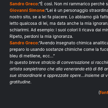
Sandro Greco
:”È così. Non mi rammarico perchè s
Giovanni Simone
:”Lei è un personaggio straordinar
nostro sito, se a lei fa piacere. Lo abbiamo già fatto
letto qualcosa di lei, ma data anche la mia ignoran
schiarirmi. Ad esempio: i suoi colori li ricava dai mi
Ripeto, perdoni la mia ignoranza.
Sandro Greco
:”Avendo insegnato chimica analitica ne
preparo io usando sostanze chimiche come la fucsina,
bleu di metilene, ecc…”
In questo breve stralcio di conversazione si racchi
artista sanpietrano che alla veneranda età di 86 an
sue straordinarie e apprezzate opere…insieme al ve
gratitudine.
(
fon