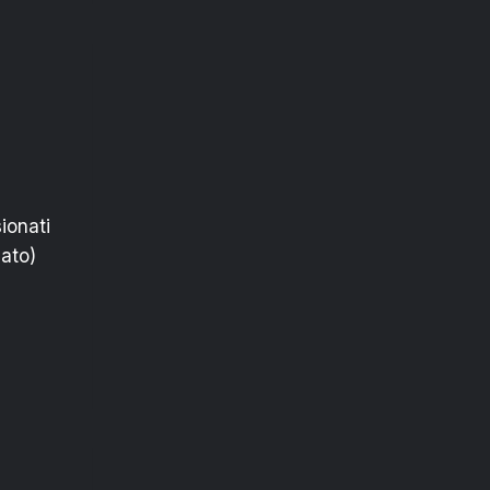
ionati
cato)