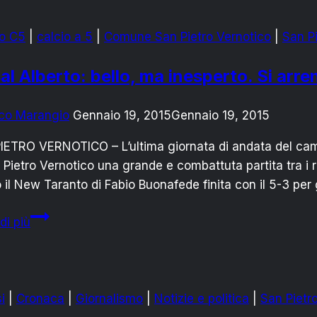
un
film
to C5
|
calcio a 5
|
Comune San Pietro Vernotico
|
San P
per
tutti
al Alberto: bello, ma inesperto. Si ar
e
per
co Marangio
Gennaio 19, 2015
Gennaio 19, 2015
nessuno
ETRO VERNOTICO – L’ultima giornata di andata del campi
 Pietro Vernotico una grande e combattuta partita tra i 
 il New Taranto di Fabio Buonafede finita con il 5-3 per gl
Futsal
di più
Alberto:
bello,
ma
inesperto.
i
|
Cronaca
|
Giornalismo
|
Notizie e politica
|
San Pietr
Si