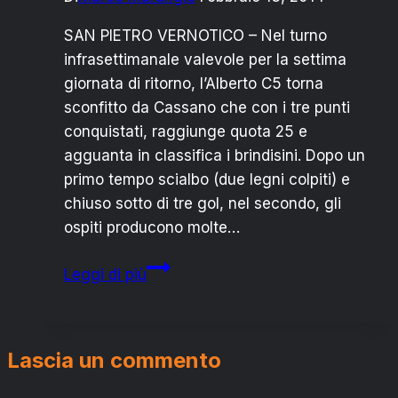
SAN PIETRO VERNOTICO – Nel turno
infrasettimanale valevole per la settima
giornata di ritorno, l’Alberto C5 torna
sconfitto da Cassano che con i tre punti
conquistati, raggiunge quota 25 e
agguanta in classifica i brindisini. Dopo un
primo tempo scialbo (due legni colpiti) e
chiuso sotto di tre gol, nel secondo, gli
ospiti producono molte…
ALBERTO
Leggi di più
C5
PERDE
A
Lascia un commento
CASSANO
NEL