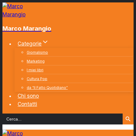
Salta
al
contenuto
Marco Marangio
Categorie
Giornalismo
Marketing
I miei libri
Cultura Pop
da “Il Fatto Quotidiano”
Chi sono
Contatti
Search Button
Search
for: