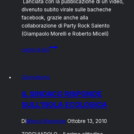
Lanciata con la pubblicazione di un video,
divenuto subito virale sulle bacheche
facebook, grazie anche alla
collaborazione di Party Rock Salento
(Giampaolo Morelli e Roberto Miceli)
San
Leggi di più
Pietro
Vernotico:
amministrative
Giornalismo
e
parodie,
IL SINDACO RISPONDE
il
SULL’ISOLA ECOLOGICA
tormentone
elettorale
di
Di
Marco Marangio
Ottobre 13, 2010
ZCS