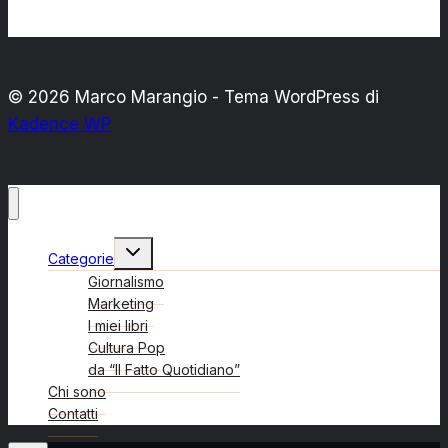
© 2026 Marco Marangio - Tema WordPress di
Kadence WP
Alterna
Categorie
menu
figlio
Giornalismo
Marketing
I miei libri
Cultura Pop
da “Il Fatto Quotidiano”
Chi sono
Contatti