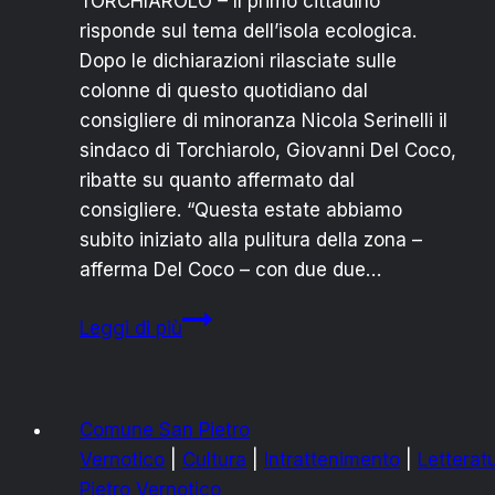
TORCHIAROLO – Il primo cittadino
risponde sul tema dell’isola ecologica.
Dopo le dichiarazioni rilasciate sulle
colonne di questo quotidiano dal
consigliere di minoranza Nicola Serinelli il
sindaco di Torchiarolo, Giovanni Del Coco,
ribatte su quanto affermato dal
consigliere. “Questa estate abbiamo
subito iniziato alla pulitura della zona –
afferma Del Coco – con due due…
IL
Leggi di più
SINDACO
RISPONDE
SULL’ISOLA
Comune San Pietro
ECOLOGICA
Vernotico
|
Cultura
|
Intrattenimento
|
Letterat
Pietro Vernotico