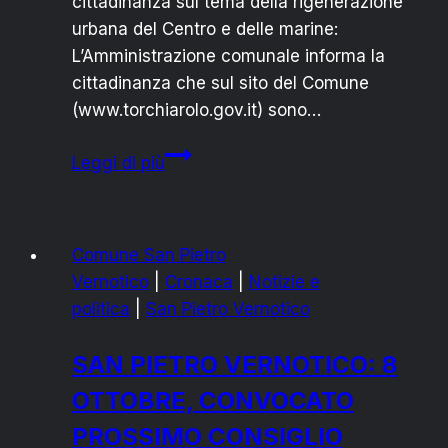
cittadinanza sul tema della rigenerazione
urbana del Centro e delle marine:
L’Amministrazione comunale informa la
cittadinanza che sul sito del Comune
(www.torchiarolo.gov.it) sono…
TORCHIAROLO:
Leggi di più
VIA
ALLA
RIGENERAZIONE
Comune San Pietro
URBANA,
Vernotico
|
Cronaca
|
Notizie e
DAL
politica
|
San Pietro Vernotico
CENTRO
ALLE
SAN PIETRO VERNOTICO: 8
MARINE
OTTOBRE, CONVOCATO
PROSSIMO CONSIGLIO