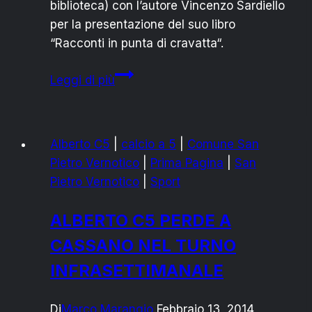
biblioteca) con l’autore Vincenzo Sardiello
per la presentazione del suo libro
“Racconti in punta di cravatta“.
BIBLIOTECA
Leggi di più
MELLI:
“RACCONTI
IN
Alberto C5
|
calcio a 5
|
Comune San
PUNTA
Pietro Vernotico
|
Prima Pagina
|
San
DI
Pietro Vernotico
|
Sport
CRAVATTA”,
GIOVEDÌ
ALBERTO C5 PERDE A
13
CASSANO NEL TURNO
INCONTRO
CON
INFRASETTIMANALE
LO
SCRITTORE
Di
Marco Marangio
Febbraio 13, 2014