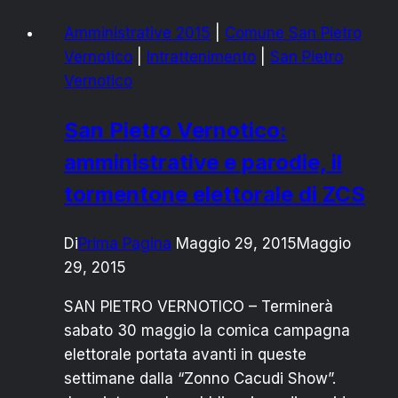
8
Amministrative 2015
|
Comune San Pietro
OTTOBRE,
Vernotico
|
Intrattenimento
|
San Pietro
CONVOCATO
Vernotico
PROSSIMO
CONSIGLIO
San Pietro Vernotico:
COMUNALE
amministrative e parodie, il
tormentone elettorale di ZCS
Di
Prima Pagina
Maggio 29, 2015
Maggio
29, 2015
SAN PIETRO VERNOTICO – Terminerà
sabato 30 maggio la comica campagna
elettorale portata avanti in queste
settimane dalla “Zonno Cacudi Show”.