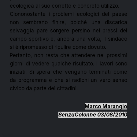
ecologica al suo corretto e concreto utilizzo.
Ciononostante i problemi ecologici del paese
non sembrano finire, poiché una discarica
selvaggia pare sorgere persino nei pressi del
campo sportivo e, ancora una volta, il sindaco
si è ripromesso di ripulire come dovuto.
Pertanto, non resta che attendere nei prossimi
giorni di vedere qualche risultato. I lavori sono
iniziati. Si spera che vengano terminati come
da programma e che si radichi un vero senso
civico da parte dei cittadini.
Marco Marangio
SenzaColonne 03/08/2010