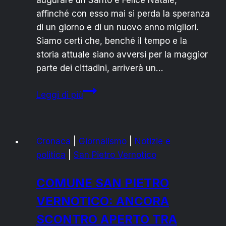
affinché con esso mai si perda la speranza
di un giorno e di un nuovo anno migliori.
Siamo certi che, benché il tempo e la
storia attuale siano avversi per la maggior
parte dei cittadini, arriverà un…
BUON
Leggi di più
NATALE
DA
“PRIMA
Cronaca
|
Giornalismo
|
Notizie e
PAGINA”
politica
|
San Pietro Vernotico
COMUNE SAN PIETRO
VERNOTICO: ANCORA
SCONTRO APERTO TRA