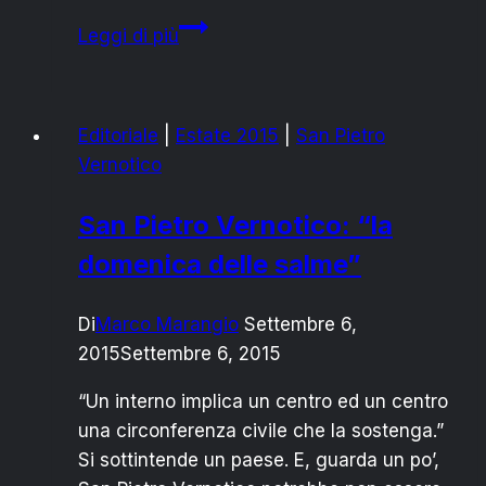
COMUNE
Leggi di più
SAN
PIETRO
VERNOTICO:
Editoriale
|
Estate 2015
|
San Pietro
ANCORA
Vernotico
SCONTRO
APERTO
San Pietro Vernotico: “la
TRA
domenica delle salme”
MAGGIORANZA
E
OPPOSIZIONE
Di
Marco Marangio
Settembre 6,
2015
Settembre 6, 2015
“Un interno implica un centro ed un centro
una circonferenza civile che la sostenga.”
Si sottintende un paese. E, guarda un po’,