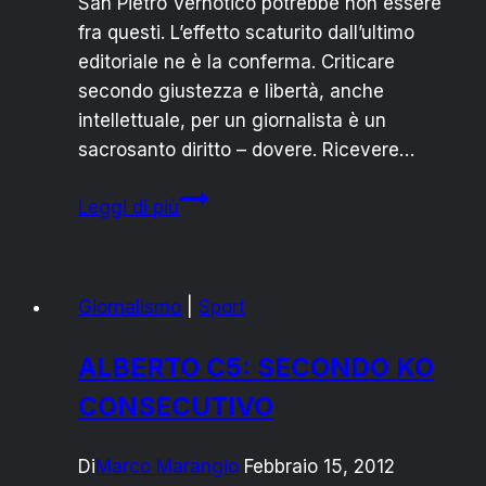
San Pietro Vernotico potrebbe non essere
fra questi. L’effetto scaturito dall’ultimo
editoriale ne è la conferma. Criticare
secondo giustezza e libertà, anche
intellettuale, per un giornalista è un
sacrosanto diritto – dovere. Ricevere…
San
Leggi di più
Pietro
Vernotico:
“la
Giornalismo
|
Sport
domenica
delle
ALBERTO C5: SECONDO KO
salme”
CONSECUTIVO
Di
Marco Marangio
Febbraio 15, 2012