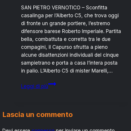
SAN PIETRO VERNOTICO – Sconfitta
casalinga per l’Alberto C5, che trova oggi
di fronte un grande portiere, l’estremo
difensore barese Roberto Imperiale. Partita
bella, combattuta e corretta tra le due
compagini, il Capurso sfrutta a pieno
alcune disattenzioni individuali del cinque
sampietrano e porta a casa l’intera posta
in palio. L’Alberto C5 di mister Marelli,…
ALBERTO
Leggi di più
C5:
SECONDO
KO
Lascia un commento
CONSECUTIVO
Devi essere
connesso
per inviare un commento.