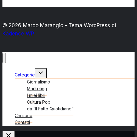
© 2026 Marco Marangio - Tema WordPress di
Kadence WP
Alterna
Categorie
menu
figlio
Giornalismo
Marketing
I miei libri
Cultura Pop
da “Il Fatto Quotidiano”
Chi sono
Contatti