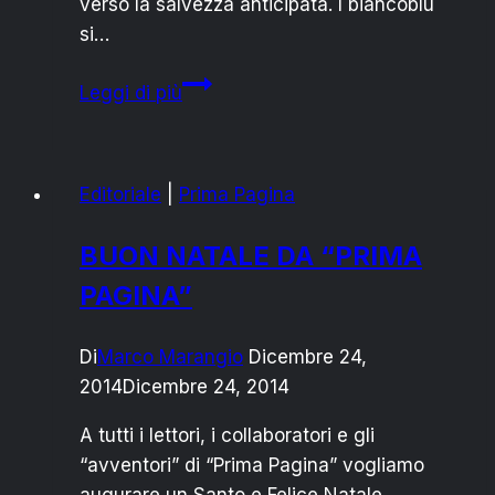
verso la salvezza anticipata. I biancoblu
si…
ALBERTO
Leggi di più
C5
VINCE
CONTRO
Editoriale
|
Prima Pagina
IL
GRAVINA
BUON NATALE DA “PRIMA
PAGINA”
Di
Marco Marangio
Dicembre 24,
2014
Dicembre 24, 2014
A tutti i lettori, i collaboratori e gli
“avventori” di “Prima Pagina” vogliamo
augurare un Santo e Felice Natale,