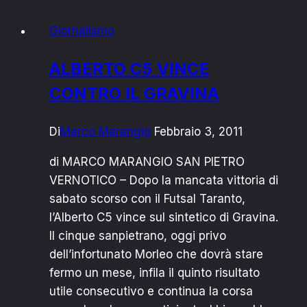
29
Giornalismo
CONVOCATO
IL
ALBERTO C5 VINCE
CONSIGLIO
CONTRO IL GRAVINA
COMUNALE
Di
Marco Marangio
Febbraio 3, 2011
di MARCO MARANGIO SAN PIETRO
VERNOTICO – Dopo la mancata vittoria di
sabato scorso con il Futsal Taranto,
l’Alberto C5 vince sul sintetico di Gravina.
Il cinque sanpietrano, oggi privo
dell’infortunato Morleo che dovrà stare
fermo un mese, infila il quinto risultato
utile consecutivo e continua la corsa