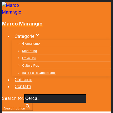
Salta
al
contenuto
Marco Marangio
Categorie
Giornalismo
Marketing
I miei libri
Cultura Pop
da “Il Fatto Quotidiano”
Chi sono
Contatti
Search for:
Search Button