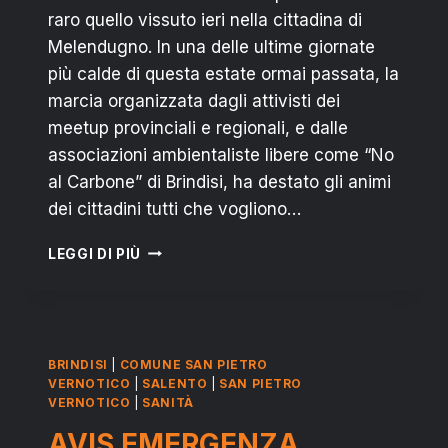
raro quello vissuto ieri nella cittadina di
Melendugno. In una delle ultime giornate
più calde di questa estate ormai passata, la
marcia organizzata dagli attivisti dei
meetup provinciali e regionali, e dalle
associazioni ambientaliste libere come “No
al Carbone” di Brindisi, ha destato gli animi
dei cittadini tutti che vogliono…
GRILLO
LEGGI DI PIÙ
MARCIA
PER
#NOTAP:
I
CITTADINI
BRINDISI
|
COMUNE SAN PIETRO
GRIDANO
VERNOTICO
|
SALENTO
|
SAN PIETRO
“NO”
VERNOTICO
|
SANITÀ
AL
AVIS EMERGENZA
TUBO