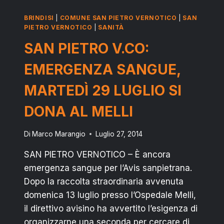
31
SI
BRINDISI
|
COMUNE SAN PIETRO VERNOTICO
|
SAN
DONA
PIETRO VERNOTICO
|
SANITÀ
AL
SAN PIETRO V.CO:
MELLI
EMERGENZA SANGUE,
MARTEDÌ 29 LUGLIO SI
DONA AL MELLI
Di
Marco Marangio
Luglio 27, 2014
SAN PIETRO VERNOTICO – È ancora
emergenza sangue per l’Avis sanpietrana.
Dopo la raccolta straordinaria avvenuta
domenica 13 luglio presso l’Ospedale Melli,
il direttivo avisino ha avvertito l’esigenza di
organizzarne una seconda per cercare di