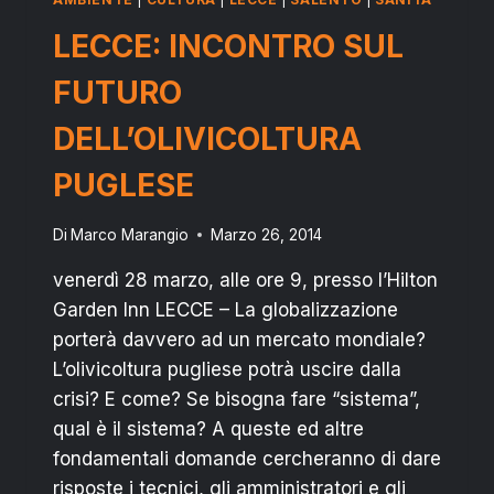
DONAZIONE
AL
LECCE: INCONTRO SUL
MELLI
FUTURO
DELL’OLIVICOLTURA
PUGLESE
Di
Marco Marangio
Marzo 26, 2014
venerdì 28 marzo, alle ore 9, presso l’Hilton
Garden Inn LECCE – La globalizzazione
porterà davvero ad un mercato mondiale?
L’olivicoltura pugliese potrà uscire dalla
crisi? E come? Se bisogna fare “sistema”,
qual è il sistema? A queste ed altre
fondamentali domande cercheranno di dare
risposte i tecnici, gli amministratori e gli