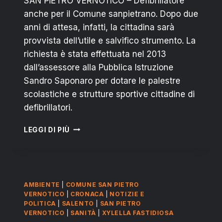
SAN PIETRO VERNOTICO – Defibrillatore
anche per il Comune sanpietrano. Dopo due
anni di attesa, infatti, la cittadina sarà
provvista dell’utile e salvifico strumento. La
richiesta è stata effettuata nel 2013
dall’assessore alla Pubblica Istruzione
Sandro Saponaro per dotare le palestre
scolastiche e strutture sportive cittadine di
defibrillatori.
SAN
LEGGI DI PIÙ
PIETRO
VERNOTICO:
IN
PAESE
ARRIVA
AMBIENTE
|
COMUNE SAN PIETRO
IL
VERNOTICO
|
CRONACA
|
NOTIZIE E
DEFIBRILLATORE
POLITICA
|
SALENTO
|
SAN PIETRO
VERNOTICO
|
SANITÀ
|
XYLELLA FASTIDIOSA