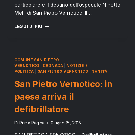
particolare è il destino dell’ospedale Ninetto
Melli di San Pietro Vernotico. Il…
#SALVIAMOILMELLI:
LEGGI DI PIÙ
LE
VIE
DEL
SIGNORE
SONO
COMUNE SAN PIETRO
FINITE
VERNOTICO
|
CRONACA
|
NOTIZIE E
POLITICA
|
SAN PIETRO VERNOTICO
|
SANITÀ
San Pietro Vernotico: in
paese arriva il
defibrillatore
Di
Prima Pagina
Giugno 15, 2015