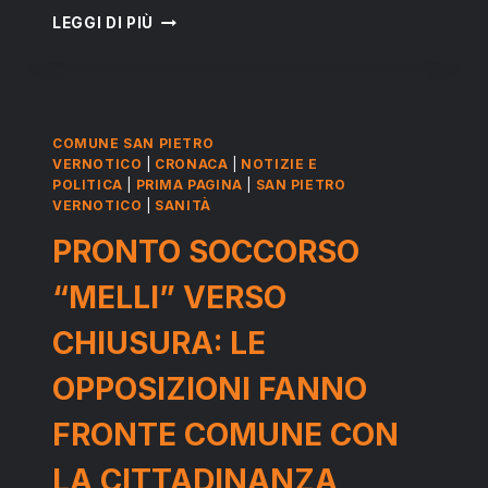
SAN
LEGGI DI PIÙ
PIETRO
VERNOTICO:
CRISTIAN
CASILI
SU
COMUNE SAN PIETRO
XYLELLA,
VERNOTICO
|
CRONACA
|
NOTIZIE E
QUALE
POLITICA
|
PRIMA PAGINA
|
SAN PIETRO
FUTURO
VERNOTICO
|
SANITÀ
PER
PRONTO SOCCORSO
GLI
ULIVI
“MELLI” VERSO
DEL
SALENTO?
CHIUSURA: LE
OPPOSIZIONI FANNO
FRONTE COMUNE CON
LA CITTADINANZA