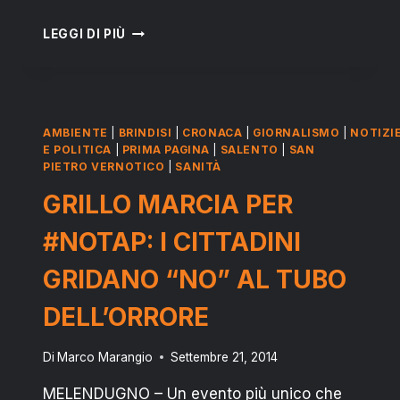
SAN
LEGGI DI PIÙ
PIETRO
VERNOTICO:
“CASA
DELL’ACQUA”,
AFFIDATO
AMBIENTE
|
BRINDISI
|
CRONACA
|
GIORNALISMO
|
NOTIZI
IL
E POLITICA
|
PRIMA PAGINA
|
SALENTO
|
SAN
SERVIZIO
PIETRO VERNOTICO
|
SANITÀ
GRILLO MARCIA PER
#NOTAP: I CITTADINI
GRIDANO “NO” AL TUBO
DELL’ORRORE
Di
Marco Marangio
Settembre 21, 2014
MELENDUGNO – Un evento più unico che