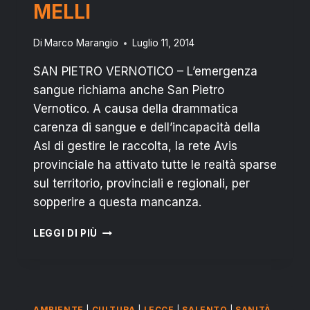
MELLI
Di
Marco Marangio
Luglio 11, 2014
SAN PIETRO VERNOTICO – L’emergenza
sangue richiama anche San Pietro
Vernotico. A causa della drammatica
carenza di sangue e dell’incapacità della
Asl di gestire le raccolta, la rete Avis
provinciale ha attivato tutte le realtà sparse
sul territorio, provinciali e regionali, per
sopperire a questa mancanza.
AVIS
LEGGI DI PIÙ
EMERGENZA
SANGUE:
DOMENICA
13
LUGLIO
AMBIENTE
|
CULTURA
|
LECCE
|
SALENTO
|
SANITÀ