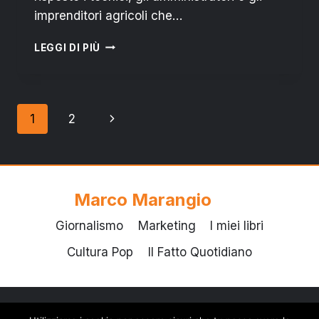
imprenditori agricoli che…
LECCE:
LEGGI DI PIÙ
INCONTRO
SUL
FUTURO
DELL’OLIVICOLTURA
Navigazione
Pagina
1
2
PUGLESE
pagina
successiva
Marco Marangio
Giornalismo
Marketing
I miei libri
Cultura Pop
Il Fatto Quotidiano