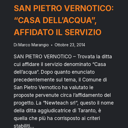
FRONTE
SAN PIETRO VERNOTICO:
COMUNE
CON
“CASA DELL’ACQUA”,
LA
CITTADINANZA
AFFIDATO IL SERVIZIO
Di
Marco Marangio
Ottobre 23, 2014
SAN PIETRO VERNOTICO – Trovata la ditta
cui affidare il servizio denominato “Casa
dell’acqua“. Dopo quanto enunciato
precedentemente sul tema, il Comune di
San Pietro Vernotico ha valutato le
proposte pervenute circa l’affidamento del
progetto. La “Newteach srl“, questo il nome
della ditta aggiudicatrice di Taranto, è
quella che più ha corrisposto ai criteri
stabiliti…