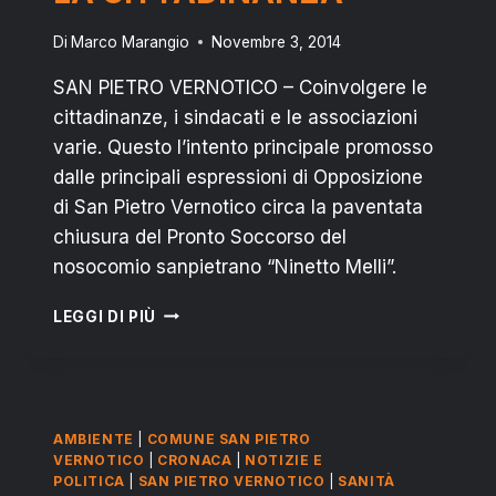
Di
Marco Marangio
Novembre 3, 2014
SAN PIETRO VERNOTICO – Coinvolgere le
cittadinanze, i sindacati e le associazioni
varie. Questo l’intento principale promosso
dalle principali espressioni di Opposizione
di San Pietro Vernotico circa la paventata
chiusura del Pronto Soccorso del
nosocomio sanpietrano “Ninetto Melli”.
PRONTO
LEGGI DI PIÙ
SOCCORSO
“MELLI”
VERSO
CHIUSURA:
LE
AMBIENTE
|
COMUNE SAN PIETRO
OPPOSIZIONI
VERNOTICO
|
CRONACA
|
NOTIZIE E
FANNO
POLITICA
|
SAN PIETRO VERNOTICO
|
SANITÀ