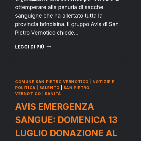
ottemperare alla penuria di sacche
sanguigne che ha allertato tutta la
provincia brindisina. Il gruppo Avis di San
Pietro Vernotico chiede…
SAN
LEGGI DI PIÙ
PIETRO
V.CO:
EMERGENZA
SANGUE,
MARTEDÌ
COMUNE SAN PIETRO VERNOTICO
|
NOTIZIE E
29
POLITICA
|
SALENTO
|
SAN PIETRO
LUGLIO
VERNOTICO
|
SANITÀ
SI
AVIS EMERGENZA
DONA
AL
SANGUE: DOMENICA 13
MELLI
LUGLIO DONAZIONE AL