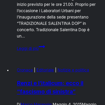
inizio previsto per le ore 21.00. Proprio per
l’occasione i Laboratori Urbani per
l’inaugurazione della sede presentano
“TRADIZIONALE SALENTINA DOP” in
concerto. Tradizionale Salentina Dop è
un…
LABORATORI
Leggi di più
URBANI
SPV:
IL
Cronaca
|
Editoriale
|
Notizie e politica
26
GIUGNO
Renzi e l’italicum: ecco il
L’INAUGURAZIONE
“fascismo di sinistra”
Di
Marco Marangio
Maggio 4, 2015
Maggio