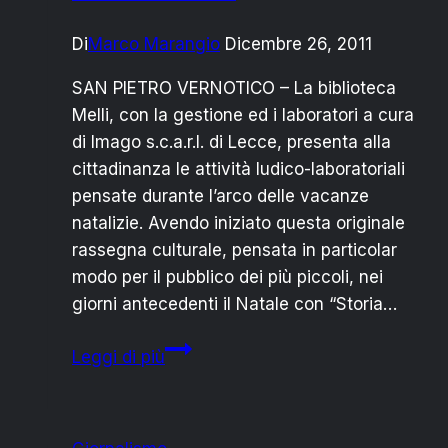
Conte
Di
Marco Marangio
Dicembre 26, 2011
SAN PIETRO VERNOTICO – La biblioteca
Melli, con la gestione ed i laboratori a cura
di Imago s.c.a.r.l. di Lecce, presenta alla
cittadinanza le attività ludico-laboratoriali
pensate durante l’arco delle vacanze
natalizie. Avendo iniziato questa originale
rassegna culturale, pensata in particolar
modo per il pubblico dei più piccoli, nei
giorni antecedenti il Natale con “Storia…
NATALE
Leggi di più
IN
BIBLIOTECA
MELLI: