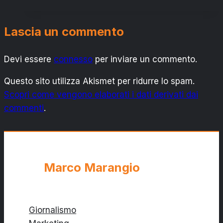
TRAVAGLIO:
“EDITTO
Lascia un commento
BÙRLANDO”
Devi essere
connesso
per inviare un commento.
Questo sito utilizza Akismet per ridurre lo spam.
Scopri come vengono elaborati i dati derivati dai
commenti
.
Marco Marangio
Giornalismo