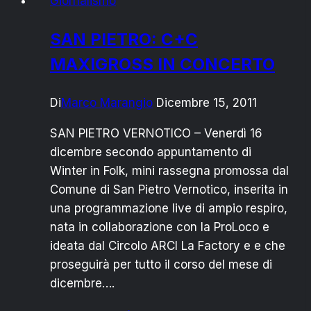
Giornalismo
ECCO
IL
SAN PIETRO: C+C
PROGRAMMA
MAXIGROSS IN CONCERTO
Di
Marco Marangio
Dicembre 15, 2011
SAN PIETRO VERNOTICO – Venerdì 16
dicembre secondo appuntamento di
Winter in Folk, mini rassegna promossa dal
Comune di San Pietro Vernotico, inserita in
una programmazione live di ampio respiro,
nata in collaborazione con la ProLoco e
ideata dal Circolo ARCI La Factory e e che
proseguirà per tutto il corso del mese di
dicembre….