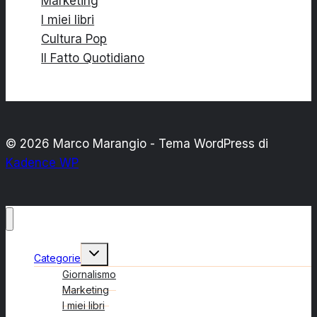
Marketing
I miei libri
Cultura Pop
Il Fatto Quotidiano
© 2026 Marco Marangio - Tema WordPress di
Kadence WP
Alterna
Categorie
menu
figlio
Giornalismo
Marketing
I miei libri