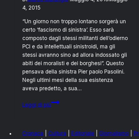
4, 2015
“Un giorno non troppo lontano sorgerà un
certo ‘fascismo di sinistra’. Esso sarà
composto dagli stessi militanti dell’odierno
PCI e da intellettuali sinistroidi, ma gli
stessi avranno sino ad allora indossato gli
abiti dei moralisti e dei borghesi”. Questo
pensava della sinistra Pier paolo Pasolini.
Negli ultimi mesi della sua esistenza
aveva predetto, a sua…
Renzi
Leggi di più
e
l’italicum:
ecco
Cronaca
|
Cultura
|
Editoriale
|
Giornalismo
|
P
il