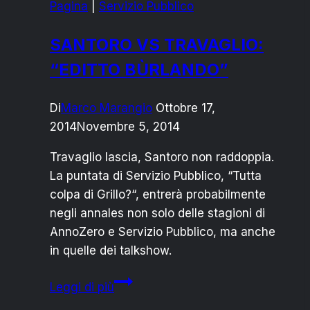
Pagina
|
Servizio Pubblico
“fascismo
di
SANTORO VS TRAVAGLIO:
sinistra”
“EDITTO BÙRLANDO”
Di
Marco Marangio
Ottobre 17,
2014
Novembre 5, 2014
Travaglio lascia, Santoro non raddoppia.
La puntata di Servizio Pubblico, “Tutta
colpa di Grillo?“, entrerà probabilmente
negli annales non solo delle stagioni di
AnnoZero e Servizio Pubblico, ma anche
in quelle dei talkshow.
SANTORO
Leggi di più
VS