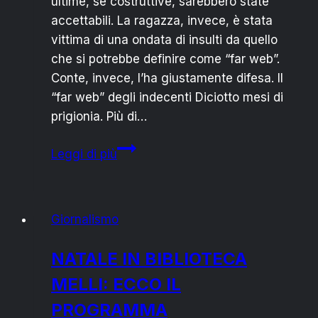
ultime, se costruttive, sarebbero state
accettabili. La ragazza, invece, è stata
vittima di una ondata di insulti da quello
che si potrebbe definire come “far web”.
Conte, invece, l’ha giustamente difesa. Il
“far web” degli indecenti Diciotto mesi di
prigionia. Più di…
Silvia
Leggi di più
Romano:
insultata
dal
Giornalismo
“far
web”
NATALE IN BIBLIOTECA
e
MELLI: ECCO IL
stimata
da
PROGRAMMA