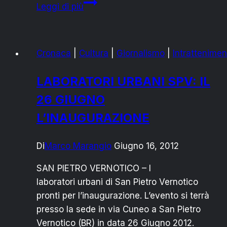
SAN
Leggi di più
PIETRO:
C+C
MAXIGROSS
Cronaca
|
Cultura
|
Giornalismo
|
Intrattenimen
IN
CONCERTO
LABORATORI URBANI SPV: IL
26 GIUGNO
L’INAUGURAZIONE
Di
Marco Marangio
Giugno 16, 2012
SAN PIETRO VERNOTICO – I
laboratori urbani di San Pietro Vernotico
pronti per l’inaugurazione. L’evento si terrà
presso la sede in via Cuneo a San Pietro
Vernotico (BR) in data 26 Giugno 2012.