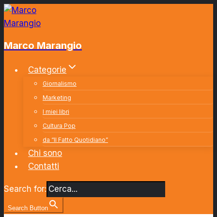
Salta
al
contenuto
Marco Marangio
Categorie
Giornalismo
Marketing
I miei libri
Cultura Pop
da “Il Fatto Quotidiano”
Chi sono
Contatti
Search for:
Search Button