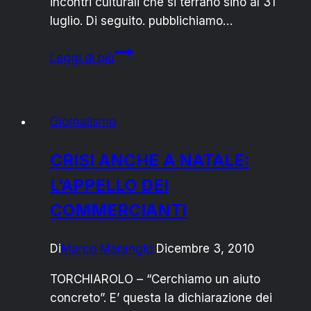
incontri culturali che si terrano sino al 31
luglio. Di seguito. pubblichiamo…
BIBLIOTECA
Leggi di più
MELLI:
ECCO
I
Giornalismo
NUOVI
ORARI
CRISI ANCHE A NATALE:
DI
L’APPELLO DEI
APERTURA
COMMERCIANTI
Di
Marco Marangio
Dicembre 3, 2010
TORCHIAROLO – “Cerchiamo un aiuto
concreto”. E’ questa la dichiarazione dei