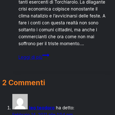
tanti esercenti di Torchiarolo. La dilagante
crisi economica colpisce nonostante il
clima natalizio e l’avvicinarsi delle feste. A
fare i conti con questa realtà non sono
soltanto i comuni cittadini, ma anche i
commercianti che ora come non mai
soffrono per il triste momento….
CRISI
Leggi di più
ANCHE
A
NATALE:
2 Commenti
L’APPELLO
DEI
COMMERCIANTI
leo teodoro
ha detto:
Febbraio 14, 2011 alle 1:04 pm