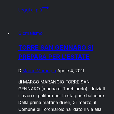
SAN
Leggi di più
PIETRO:ON
THE
ROAD
Giornalismo
R-
EVOLUTION
TORRE SAN GENNARO SI
MUSIC
PREPARA PER L’ESTATE
FESTIVAL
Di
Marco Marangio
Aprile 4, 2011
di MARCO MARANGIO TORRE SAN
GENNARO (marina di Torchiarolo) – Iniziati
i lavori di pulitura per la stagione balneare.
Dalla prima mattina di ieri, 31 marzo, il
Comune di Torchiarolo ha dato il via alla