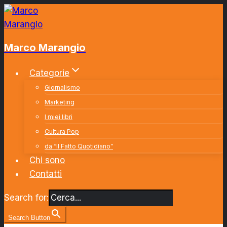
Salta
al
contenuto
Marco Marangio
Categorie
Giornalismo
Marketing
I miei libri
Cultura Pop
da “Il Fatto Quotidiano”
Chi sono
Contatti
Search for:
Search Button