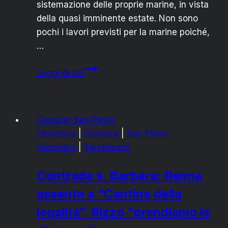
sistemazione delle proprie marine, in vista
della quasi imminente estate. Non sono
pochi i lavori previsti per la marine poiché,
…
TORRE
Leggi di più
SAN
GENNARO
SI
Comune San Pietro
PREPARA
Vernotico
|
Cronaca
|
San Pietro
PER
Vernotico
|
Torchiarolo
L’ESTATE
Contrada s. Barbara: Renna
assente a “Cantine della
legalità”, Rizzo “prendiamo le