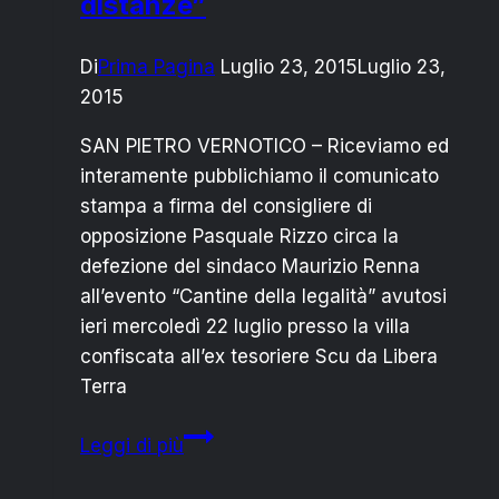
distanze”
Di
Prima Pagina
Luglio 23, 2015
Luglio 23,
2015
SAN PIETRO VERNOTICO – Riceviamo ed
interamente pubblichiamo il comunicato
stampa a firma del consigliere di
opposizione Pasquale Rizzo circa la
defezione del sindaco Maurizio Renna
all’evento “Cantine della legalità” avutosi
ieri mercoledì 22 luglio presso la villa
confiscata all’ex tesoriere Scu da Libera
Terra
Contrada
Leggi di più
s.
Barbara: