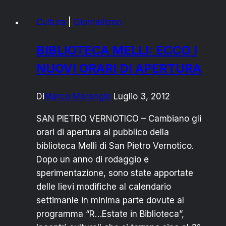
Renna
Cultura
|
Giornalismo
assente
a
BIBLIOTECA MELLI: ECCO I
“Cantine
NUOVI ORARI DI APERTURA
della
legalità”,
Rizzo
Di
Marco Marangio
Luglio 3, 2012
“prendiamo
SAN PIETRO VERNOTICO – Cambiano gli
le
orari di apertura al pubblico della
distanze”
biblioteca Melli di San Pietro Vernotico.
Dopo un anno di rodaggio e
sperimentazione, sono state apportate
delle lievi modifiche al calendario
settimanle in minima parte dovute al
programma “R…Estate in Biblioteca”,