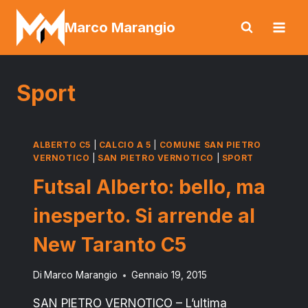
Salta
Marco Marangio
al
contenuto
Sport
ALBERTO C5
|
CALCIO A 5
|
COMUNE SAN PIETRO
VERNOTICO
|
SAN PIETRO VERNOTICO
|
SPORT
Futsal Alberto: bello, ma
inesperto. Si arrende al
New Taranto C5
Di
Marco Marangio
Gennaio 19, 2015
SAN PIETRO VERNOTICO – L’ultima