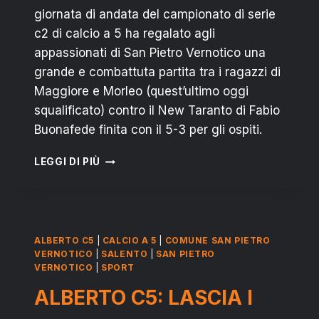
giornata di andata del campionato di serie
c2 di calcio a 5 ha regalato agli
appassionati di San Pietro Vernotico una
grande e combattuta partita tra i ragazzi di
Maggiore e Morleo (quest’ultimo oggi
squalificato) contro il New Taranto di Fabio
Buonafede finita con il 5-3 per gli ospiti.
FUTSAL
LEGGI DI PIÙ
ALBERTO:
BELLO,
MA
INESPERTO.
SI
ALBERTO C5
|
CALCIO A 5
|
COMUNE SAN PIETRO
ARRENDE
VERNOTICO
|
SALENTO
|
SAN PIETRO
AL
VERNOTICO
|
SPORT
NEW
ALBERTO C5: LASCIA I
TARANTO
C5