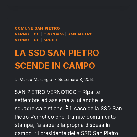
VERNOTICO:
MISTER
MARELLI
LASCIA
COMUNE SAN PIETRO
ALBERTO
VERNOTICO
|
CRONACA
|
SAN PIETRO
C5,
VERNOTICO
|
SPORT
ECCO
LA SSD SAN PIETRO
L’INTERVISTA
SCENDE IN CAMPO
Di
Marco Marangio
Settembre 3, 2014
SAN PIETRO VERNOTICO – Riparte
settembre ed assieme a lui anche le
squadre calcistiche. È il caso della SSD San
Pietro Vernotico che, tramite comunicato
stampa, fa sapere la propria discesa in
campo. “Il presidente della SSD San Pietro