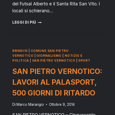
del Futsal Alberto e il Santa Rita San Vito. I
locali si schierano…
SAN
LEGGI DI PIÙ
PIETRO
VERNOTICO:
FUTSAL
ALBERTO
È
BRINDISI
|
COMUNE SAN PIETRO
OTTIMA
VERNOTICO
|
GIORNALISMO
|
NOTIZIE E
LA
POLITICA
|
SAN PIETRO VERNOTICO
|
SPORT
PRIMA
SAN PIETRO VERNOTICO:
AL
CAMPIONATO
LAVORI AL PALASPORT,
500 GIORNI DI RITARDO
Di
Marco Marangio
Ottobre 9, 2014
SAN PIETRO VERNOTICO – Cinquecento