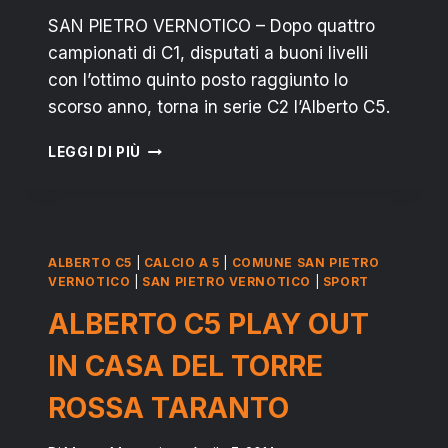
SAN PIETRO VERNOTICO – Dopo quattro
campionati di C1, disputati a buoni livelli
con l’ottimo quinto posto raggiunto lo
scorso anno, torna in serie C2 l’Alberto C5.
SAN
LEGGI DI PIÙ
PIETRO
V.CO
SPORT:
ALBERTO
5
ALBERTO C5
|
CALCIO A 5
|
COMUNE SAN PIETRO
SALUTA
VERNOTICO
|
SAN PIETRO VERNOTICO
|
SPORT
LA
ALBERTO C5 PLAY OUT
C1
IN CASA DEL TORRE
ROSSA TARANTO