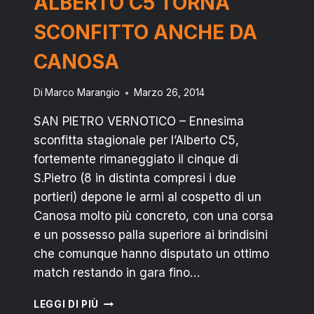
ALBERTO C5 TORNA
TARANTO
SCONFITTO ANCHE DA
CANOSA
Di
Marco Marangio
Marzo 26, 2014
SAN PIETRO VERNOTICO – Ennesima
sconfitta stagionale per l’Alberto C5,
fortemente rimaneggiato il cinque di
S.Pietro (8 in distinta compresi i due
portieri) depone le armi al cospetto di un
Canosa molto più concreto, con una corsa
e un possesso palla superiore ai brindisini
che comunque hanno disputato un ottimo
match restando in gara fino…
ALBERTO
LEGGI DI PIÙ