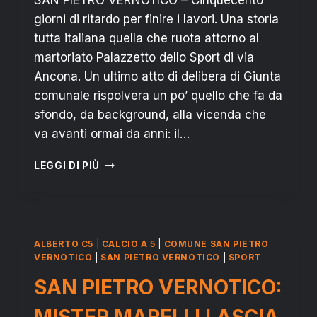
giorni di ritardo per finire i lavori. Una storia
tutta italiana quella che ruota attorno al
martoriato Palazzetto dello Sport di via
Ancona. Un ultimo atto di delibera di Giunta
comunale rispolvera un po’ quello che fa da
sfondo, da background, alla vicenda che
va avanti ormai da anni: il…
SAN
LEGGI DI PIÙ
PIETRO
VERNOTICO:
LAVORI
AL
PALASPORT,
ALBERTO C5
|
CALCIO A 5
|
COMUNE SAN PIETRO
500
VERNOTICO
|
SAN PIETRO VERNOTICO
|
SPORT
GIORNI
SAN PIETRO VERNOTICO:
DI
RITARDO
MISTER MARELLI LASCIA