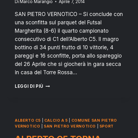
Di
Marco Marangio
Aprile 7, 2014
SAN PIETRO VERNOTICO – Si conclude con
una sconfitta sul parquet del Futsal
Margherita (8-6) il quarto campionato
consecutivo di C1 dell’Alberto C5. Il magro
bottino di 34 punti frutto di 10 vittorie, 4
pareggi e 16 sconfitte, porta allo spareggio
del 26 Aprile che si giocherà in gara secca
in casa del Torre Rossa…
ALBERTO
LEGGI DI PIÙ
C5
PLAY
OUT
IN
CASA
ALBERTO C5
|
CALCIO A 5
|
COMUNE SAN PIETRO
DEL
VERNOTICO
|
SAN PIETRO VERNOTICO
|
SPORT
TORRE
ROSSA