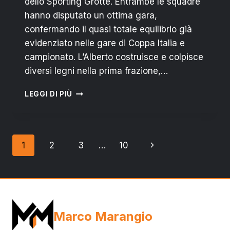
dello Sporting Grotte. Entrambe le squadre
hanno disputato un ottima gara,
confermando il quasi totale equilibrio già
evidenziato nelle gare di Coppa Italia e
campionato. L’Alberto costruisce e colpisce
diversi legni nella prima frazione,…
ALBERTO
LEGGI DI PIÙ
C5
ANDATA
PLAY
OFF:
Navigazione
Pagina
1
2
3
…
10
IL
PRIMO
pagina
successiva
ROUND
VA
ALLO
SPORTING
GROTTE
Marco Marangio