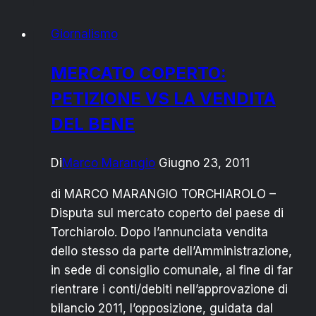
AVREBBE
Giornalismo
SOSTATO
A
MERCATO COPERTO:
ROCA
PETIZIONE VS LA VENDITA
CON
VIRGILIO
DEL BENE
NEL
44
Di
Marco Marangio
Giugno 23, 2011
AC
di MARCO MARANGIO TORCHIAROLO –
Disputa sul mercato coperto del paese di
Torchiarolo. Dopo l’annunciata vendita
dello stesso da parte dell’Amministrazione,
in sede di consiglio comunale, al fine di far
rientrare i conti/debiti nell’approvazione di
bilancio 2011, l’opposizione, guidata dal