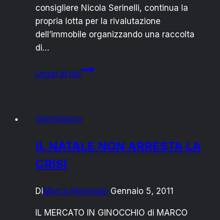
consigliere Nicola Serinelli, continua la
propria lotta per la rivalutazione
dell’immobile organizzando una raccolta
di…
MERCATO
Leggi di più
COPERTO:
PETIZIONE
VS
Giornalismo
LA
VENDITA
IL NATALE NON ARRESTA LA
DEL
CRISI
BENE
Di
Marco Marangio
Gennaio 5, 2011
IL MERCATO IN GINOCCHIO di MARCO