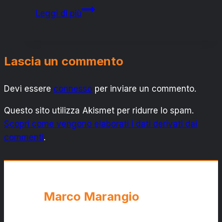
IL
Leggi di più
CONSIGLIERE:
A
PROPOSITO
Lascia un commento
DI
COSTITUIRSI
Devi essere
connesso
PARTE
per inviare un commento.
CIVILE
Questo sito utilizza Akismet per ridurre lo spam.
vs
Scopri come vengono elaborati i dati derivati dai
ENEL
commenti
.
Marco Marangio