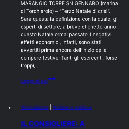
MARANGIO TORRE SN GENNARO (marina
di Torchiarolo) – “Terzo Natale di crisi”.
Sarà questa la definizione con la quale, gli
esperti di settore, a breve etichetteranno
questo Natale ormai passato. I negativi
effetti economici, infatti, sono stati
avvertiti prima ancora dell’inizio delle
compere festive. Tanti gli esercenti, forse
troppi,…
IL
Leggi di più
NATALE
NON
ARRESTA
Giornalismo
|
Notizie e politica
LA
CRISI
IL CONSIGLIERE: A