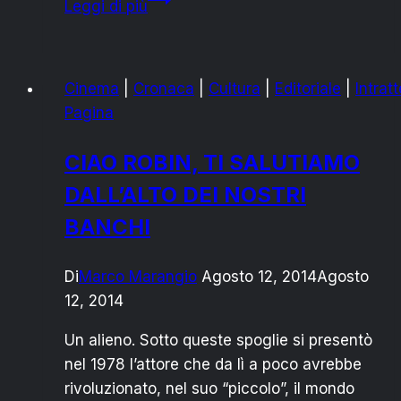
Leggi di più
CACUDI
SHOW”:
IL
Cinema
|
Cronaca
|
Cultura
|
Editoriale
|
Intrat
CALENDARIO
Pagina
2015
È
CIAO ROBIN, TI SALUTIAMO
GIÀ
DALL’ALTO DEI NOSTRI
UN
SUCCESSO
BANCHI
Di
Marco Marangio
Agosto 12, 2014
Agosto
12, 2014
Un alieno. Sotto queste spoglie si presentò
nel 1978 l’attore che da lì a poco avrebbe
rivoluzionato, nel suo “piccolo”, il mondo