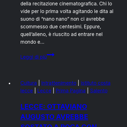
della recitazione cinematografica. Chi lo
vide per lo prima volta agitando le dita al
suono di “nano nano” non ci avrebbe
scommesso due centesimi. Eppure,
quell’alieno, è riuscito ad entrare nel
mondo e…
CIAO
Leggi di più
ROBIN,
TI
SALUTIAMO
Cultura
|
Intrattenimento
|
istituto costa
DALL’ALTO
lecce
|
Lecce
|
Prima Pagina
|
Salento
DEI
NOSTRI
LECCE: OTTAVIANO
BANCHI
AUGUSTO AVREBBE
SOSTATO A ROCA CON