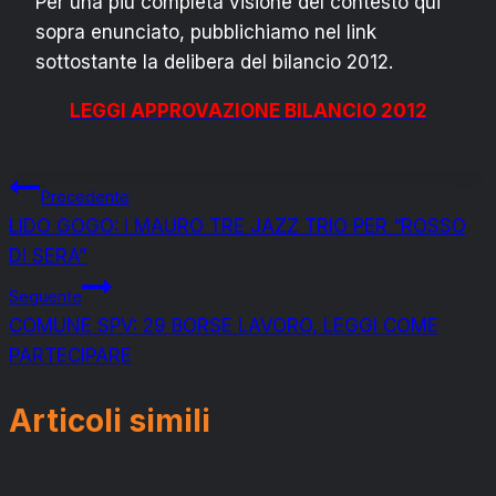
Per una più completa visione del contesto qui
sopra enunciato, pubblichiamo nel link
sottostante la delibera del bilancio 2012.
LEGGI APPROVAZIONE BILANCIO 2012
Navigazione
Precedente
LIDO GOGO: I MAURO TRE JAZZ TRIO PER “ROSSO
articoli
DI SERA”
Seguente
COMUNE SPV: 29 BORSE LAVORO, LEGGI COME
PARTECIPARE
Articoli simili