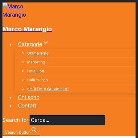
Salta
al
contenuto
Marco Marangio
Categorie
Giornalismo
Marketing
I miei libri
Cultura Pop
da “Il Fatto Quotidiano”
Chi sono
Contatti
Search for:
Search Button