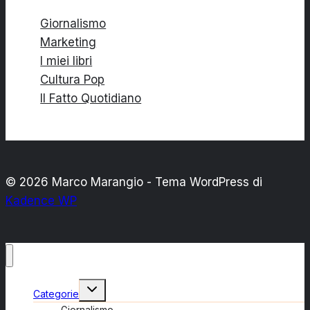
Giornalismo
Marketing
I miei libri
Cultura Pop
Il Fatto Quotidiano
© 2026 Marco Marangio - Tema WordPress di
Kadence WP
Alterna
Categorie
menu
figlio
Giornalismo