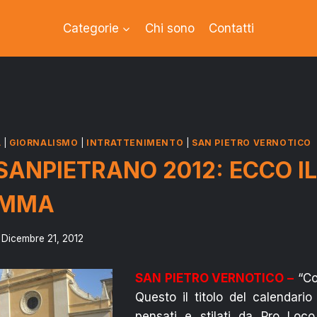
Categorie
Chi sono
Contatti
A
|
GIORNALISMO
|
INTRATTENIMENTO
|
SAN PIETRO VERNOTICO
SANPIETRANO 2012: ECCO IL
AMMA
Dicembre 21, 2012
SAN PIETRO VERNOTICO –
“Co
Questo il titolo del calendario 
pensati e stilati da Pro Loco