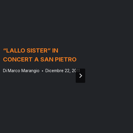
“LALLO SISTER” IN
SAN PI
CONCERT A SAN PIETRO
DOVE S
VIDEO
Di
Marco Marangio
Dicembre 22, 2011
Di
Marco M