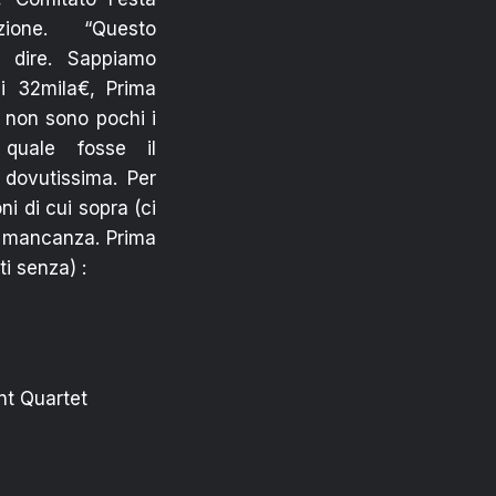
zione. “Questo
a dire. Sappiamo
i 32mila€, Prima
 non sono pochi i
 quale fosse il
dovutissima. Per
i di cui sopra (ci
a mancanza. Prima
i senza) :
nt Quartet