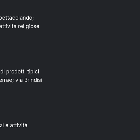
Spettacolando;
ttività religiose
 prodotti tipici
rrae; via Brindisi
i e attività