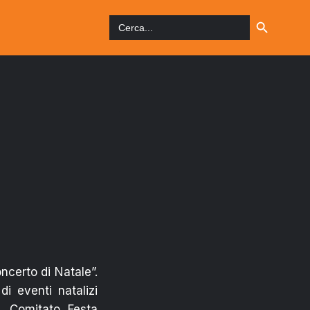
Search Button
Search
for:
ncerto di Natale”.
di eventi natalizi
, Comitato Festa