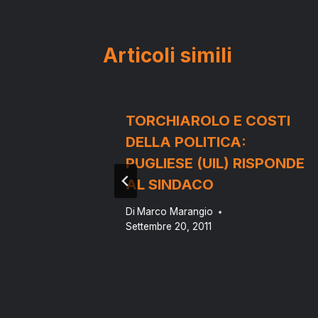
Articoli simili
 MARE:
TORCHIAROLO E COSTI
R IL
DELLA POLITICA:
S
PUGLIESE (UIL) RISPONDE
A
AL SINDACO
Di
Marco Marangio
Settembre 20, 2011
 13, 2014