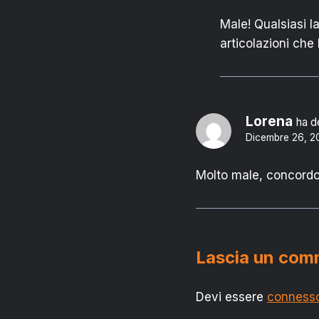
Male! Qualsiasi 
articolazioni che 
Lorena
ha d
Dicembre 26, 20
Molto male, concordo
Lascia un co
Devi essere
conness