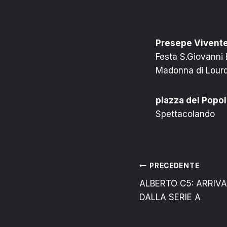
Presepe Vivente
Festa S.Giovanni 
Madonna di Lourd
piazza del Popol
Spettacolando
Navigazion
PRECEDENTE
ALBERTO C5: ARRIV
articoli
DALLA SERIE A