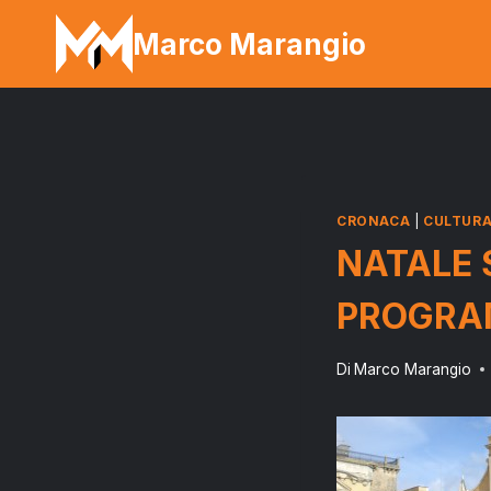
Salta
Marco Marangio
al
contenuto
CRONACA
|
CULTUR
NATALE 
PROGR
Di
Marco Marangio