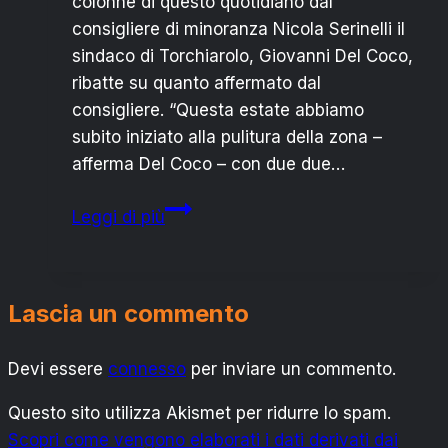
colonne di questo quotidiano dal
consigliere di minoranza Nicola Serinelli il
sindaco di Torchiarolo, Giovanni Del Coco,
ribatte su quanto affermato dal
consigliere. “Questa estate abbiamo
subito iniziato alla pulitura della zona –
afferma Del Coco – con due due…
IL
Leggi di più
SINDACO
RISPONDE
SULL’ISOLA
Lascia un commento
ECOLOGICA
Devi essere
connesso
per inviare un commento.
Questo sito utilizza Akismet per ridurre lo spam.
Scopri come vengono elaborati i dati derivati dai