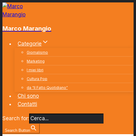
Salta
al
contenuto
Marco Marangio
Categorie
Giornalismo
Marketing
I miei libri
Cultura Pop
da “Il Fatto Quotidiano”
Chi sono
Contatti
Search for:
Search Button