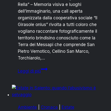
Rella” – Memoria visiva e luoghi
dell’immaginario, una call aperta
organizzata dalla cooperativa sociale “Il
Girasole onlus” rivolta a tutti coloro che
vogliano raccontare fotograficamente il
territorio brindisino conosciuto come la
Terra dei Messapi che comprende San
Pietro Vernotico, Cellino San Marco,
Torchiarolo,…
San
Leggi di più
Pietro
Vernotico:
parte
il
concorso
Ambiente
|
Cronaca
|
Estate
fotografico