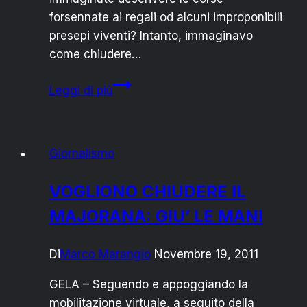
forsennate ai regali od alcuni improponibili
presepi viventi? Intanto, immaginavo
come chiudere…
Estate
Leggi di più
in
Salento:
quando
Giornalismo
l’abusivismo
è
VOGLIONO CHIUDERE IL
selvaggio
MAJORANA: GIU’ LE MANI
Di
Marco Marangio
Novembre 19, 2011
GELA – Seguendo e appoggiando la
mobilitazione virtuale, a seguito della