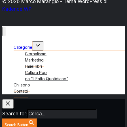
© 2026 Marco Marangio - Tema WordPress di
Kadence WP
Alterna
Categorie
menu
figlio
Giornalismo
Marketing
I miei libri
Cultura Pop
da “Il Fatto Quotidiano”
Chi sono
Contatti
Search for:
Search Button