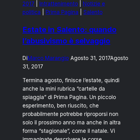
2017
|
Intrattenimento
|
Notizie e
“Tonio
politica
|
Prima Pagina
|
Salento
Rella”
Estate in Salento: quando
l’abusivismo è selvaggio
Di
Marco Marangio
Agosto 31, 2017
Agosto
31, 2017
Termina agosto, finisce l’estate, quindi
anche la mini rubrica “cartelle da
spiaggia” di Prima Pagina. Un piccolo
esperimento, ben riuscito, che
probabilmente potrebbe riproporsi non
solo il prossimo anno ma anche in altra
forma “stagionale”, come il natale. Vi
immaginate descrivere le corse