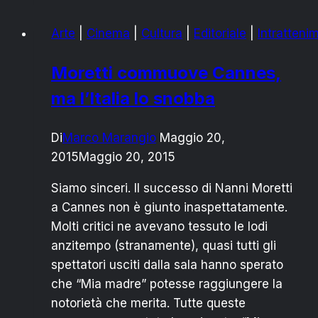
MARZO
Arte
|
Cinema
|
Cultura
|
Editoriale
|
Intratteni
AL
PAISIELLO
Moretti commuove Cannes,
“LA
ma l’Italia lo snobba
NOTTE
DELLA
LIBERTÀ”
Di
Marco Marangio
Maggio 20,
2015
Maggio 20, 2015
Siamo sinceri. Il successo di Nanni Moretti
a Cannes non è giunto inaspettatamente.
Molti critici ne avevano tessuto le lodi
anzitempo (stranamente), quasi tutti gli
spettatori usciti dalla sala hanno sperato
che “Mia madre” potesse raggiungere la
notorietà che merita. Tutte queste