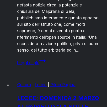
nefasta notizia circa la potenziale
chiusura del Majorana di Gela,
pubblichiamo interamente qunato apparso
sul sito dell’istituto che, come molti
sapranno, è ormai divenuto punto di
riferimento dell’open source in Italia: “Una
sconsiderata azione politica, priva di buon
senso, del tutto arbitraria ed in…
VOGLIONO
Leggi di più
CHIUDERE
IL
MAJORANA:
Cultura
|
Lecce
|
Prima Pagina
GIU’
LE
LECCE: DOMENICA 2 MARZO
MANI
AL PAISIELLO “LA NOTTE