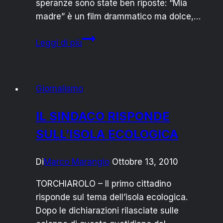
speranze sono state ben riposte: “Mia
madre” è un film drammatico ma dolce,…
Moretti
Leggi di più
commuove
Cannes,
ma
Giornalismo
l’Italia
lo
IL SINDACO RISPONDE
snobba
SULL’ISOLA ECOLOGICA
Di
Marco Marangio
Ottobre 13, 2010
TORCHIAROLO – Il primo cittadino
risponde sul tema dell’isola ecologica.
Dopo le dichiarazioni rilasciate sulle