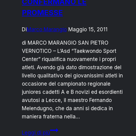
CONFERMANO LE
PIETRO
PROMESSE
VERNOTICO
DIVENTANO
Di
Marco Marangio
Maggio 15, 2011
CITTADINI
DEL
di MARCO MARANGIO SAN PIETRO
MONDO
VERNOTICO – L’Asd “Taekwondo Sport
Center” riqualifica nuovamente i propri
atleti. Avendo già dato dimostrazione del
livello qualitativo dei giovanissimi atleti in
occasione del campionato regionale
juniores cadetti A e B novizi ed esordienti
avutosi a Lecce, il maestro Fernando
Melendugno, che da anni si dedica in
maniera fraterna nella…
TAEKWONDO
Leggi di più