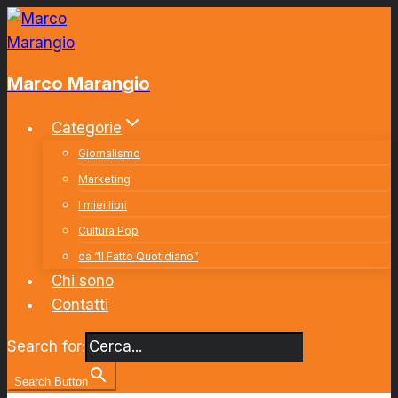
Salta
al
contenuto
Marco Marangio
Categorie
Giornalismo
Marketing
I miei libri
Cultura Pop
da “Il Fatto Quotidiano”
Chi sono
Contatti
Search for:
Search Button