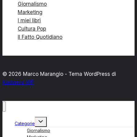
Giornalismo
Marketing
I miei libri
Cultura Pop
Il Fatto Quotidiano
© 2026 Marco Marangio - Tema WordPress di
Kadence WP
Alterna
Categorie
menu
figlio
Giornalismo