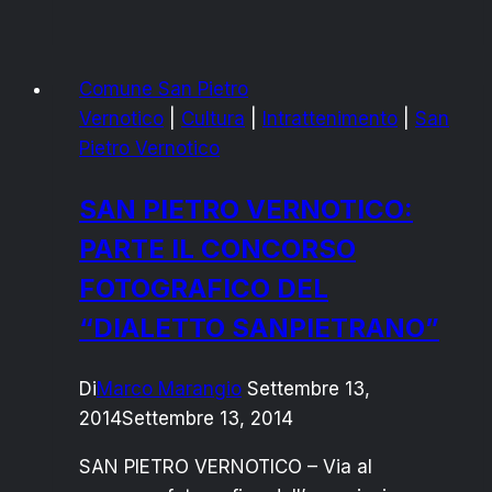
SAN
PIETRO
VERNOTICO:
Comune San Pietro
SI
Vernotico
|
Cultura
|
Intrattenimento
|
San
CONFERMANO
Pietro Vernotico
LE
PROMESSE
SAN PIETRO VERNOTICO:
PARTE IL CONCORSO
FOTOGRAFICO DEL
“DIALETTO SANPIETRANO”
Di
Marco Marangio
Settembre 13,
2014
Settembre 13, 2014
SAN PIETRO VERNOTICO – Via al