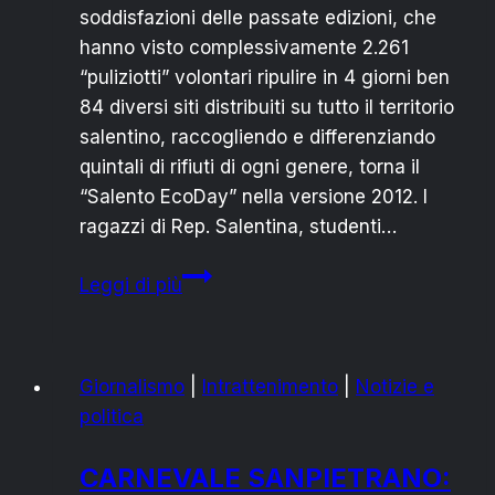
soddisfazioni delle passate edizioni, che
hanno visto complessivamente 2.261
“puliziotti” volontari ripulire in 4 giorni ben
84 diversi siti distribuiti su tutto il territorio
salentino, raccogliendo e differenziando
quintali di rifiuti di ogni genere, torna il
“Salento EcoDay” nella versione 2012. I
ragazzi di Rep. Salentina, studenti…
SALENTO
Leggi di più
ECODAY:
REP.
SALENTINA
Giornalismo
|
Intrattenimento
|
Notizie e
INVITA
politica
TUTTI
ALLA
CARNEVALE SANPIETRANO:
“PULIZIA”