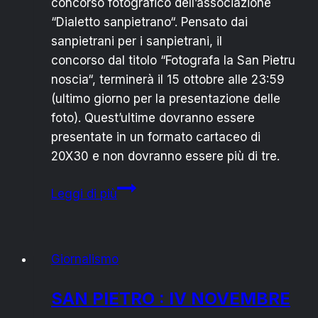
concorso fotografico dell’associazione
“Dialetto sanpietrano“. Pensato dai
sanpietrani per i sanpietrani, il
concorso dal titolo “Fotografa la San Pietru
noscia“, terminerà il 15 ottobre alle 23:59
(ultimo giorno per la presentazione delle
foto). Quest’ultime dovranno essere
presentate in un formato cartaceo di
20X30 e non dovranno essere più di tre.
SAN
Leggi di più
PIETRO
VERNOTICO:
PARTE
Giornalismo
IL
CONCORSO
SAN PIETRO : IV NOVEMBRE
FOTOGRAFICO