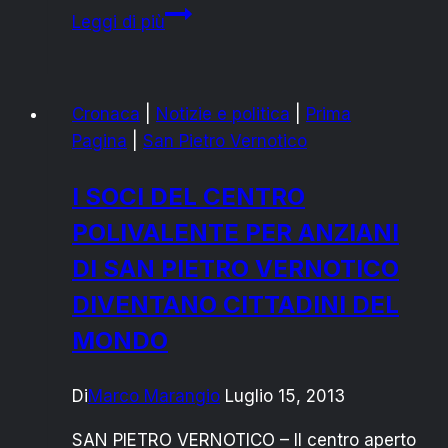
CARNEVALE
Leggi di più
SANPIETRANO:
COSTI
DI
Cronaca
|
Notizie e politica
|
Prima
LIQUIDAZIONE
Pagina
|
San Pietro Vernotico
I SOCI DEL CENTRO
POLIVALENTE PER ANZIANI
DI SAN PIETRO VERNOTICO
DIVENTANO CITTADINI DEL
MONDO
Di
Marco Marangio
Luglio 15, 2013
SAN PIETRO VERNOTICO – Il centro aperto