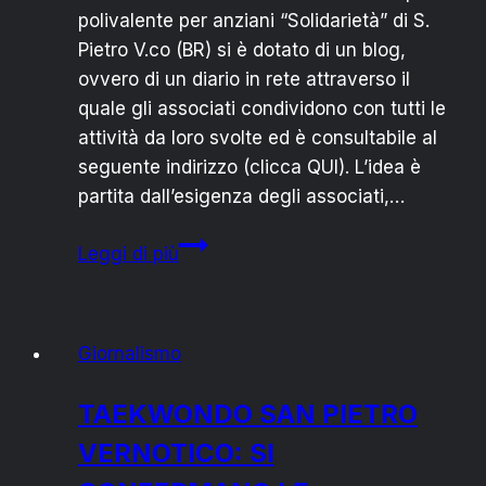
polivalente per anziani “Solidarietà” di S.
Pietro V.co (BR) si è dotato di un blog,
ovvero di un diario in rete attraverso il
quale gli associati condividono con tutti le
attività da loro svolte ed è consultabile al
seguente indirizzo (clicca QUI). L’idea è
partita dall’esigenza degli associati,…
I
Leggi di più
SOCI
DEL
CENTRO
Giornalismo
POLIVALENTE
PER
TAEKWONDO SAN PIETRO
ANZIANI
VERNOTICO: SI
DI
SAN