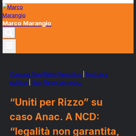
Marco Marangio
Comune San Pietro Vernotico
|
Notizie e
politica
|
San Pietro Vernotico
“Uniti per Rizzo” su
caso Anac. A NCD:
“legalità non garantita,