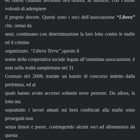
ed onesti cittadini lavorano nell’ombra, in silenzio, con l’umile
volontà di adempiere
il proprio dovere. Questi sono i soci dell’associazione
“Libera”
che, ormai da
anni, continuano con determinazione la loro lotta contro le mafie
ed il crimine
organizzato.
“Libera Terra”,
questo il
nome della cooperativa sociale legata all’omonima associazione,
è
nata nella realtà sampietrana nel 31
Gennaio del 2008, tramite un bando di concorso indetto dalla
prefettura, ed al
quale hanno avuto accesso soltanto nove persone. Da allora, la
lotta ma
soprattutto i lavori attuati sui beni confiscati alla mafia sono
proseguiti non
senza timori e paure, costringendo alcuni soci ad allontanarsi da
questa