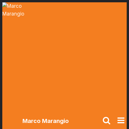
Salta
al
contenuto
Marco Marangio