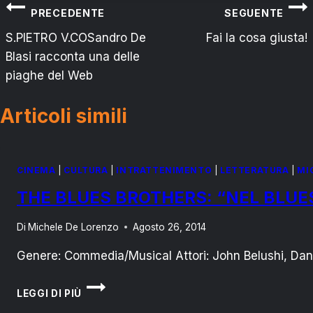
Navigazione
PRECEDENTE
SEGUENTE
articoli
S.PIETRO V.COSandro De
Fai la cosa giusta!
Blasi racconta una delle
piaghe del Web
Articoli simili
CINEMA
|
CULTURA
|
INTRATTENIMENTO
|
LETTERATURA
|
MI
THE BLUES BROTHERS: “NEL BLUES
Di
Michele De Lorenzo
Agosto 26, 2014
Genere: Commedia/Musical Attori: John Belushi, Dan 
THE
LEGGI DI PIÙ
BLUES
BROTHERS: