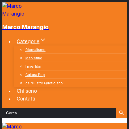
Salta
al
contenuto
Marco Marangio
Categorie
Giornalismo
Marketing
I miei libri
Cultura Pop
da “Il Fatto Quotidiano”
Chi sono
Contatti
Search Button
Search
for: