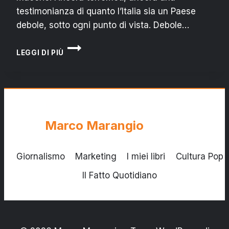
testimonianza di quanto l’Italia sia un Paese
debole, sotto ogni punto di vista. Debole…
ISCHIA:
LEGGI DI PIÙ
QUANDO
L’ABUSIVISMO
EDILIZIO
FA
CROLLARE
L’ITALIA
Marco Marangio
Giornalismo
Marketing
I miei libri
Cultura Pop
Il Fatto Quotidiano