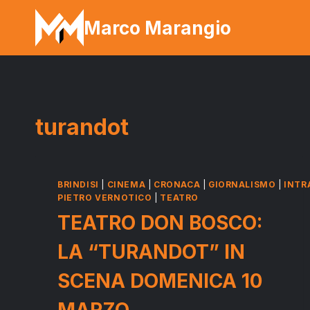
Salta
Marco Marangio
al
contenuto
turandot
BRINDISI
|
CINEMA
|
CRONACA
|
GIORNALISMO
|
INTR
PIETRO VERNOTICO
|
TEATRO
TEATRO DON BOSCO:
LA “TURANDOT” IN
SCENA DOMENICA 10
MARZO