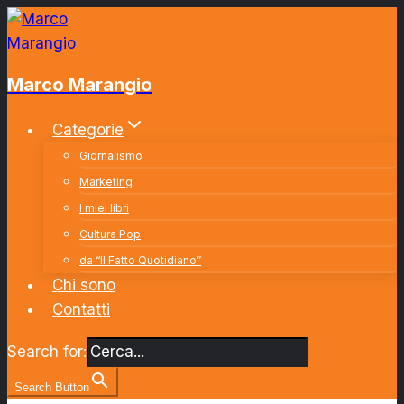
Salta
al
contenuto
Marco Marangio
Categorie
Giornalismo
Marketing
I miei libri
Cultura Pop
da “Il Fatto Quotidiano”
Chi sono
Contatti
Search for:
Search Button