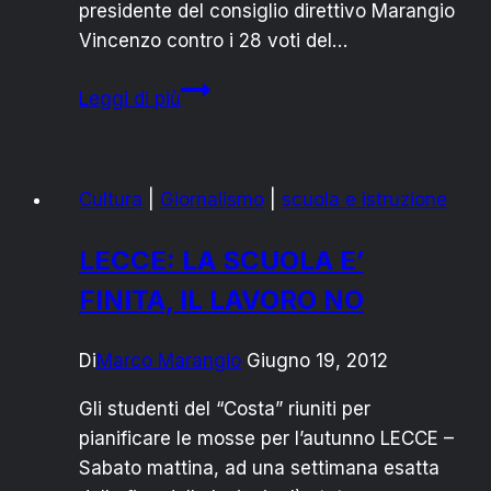
presidente del consiglio direttivo Marangio
Vincenzo contro i 28 voti del…
ELEZIONI
Leggi di più
CENTRO
ANZIANI
SAN
Cultura
|
Giornalismo
|
scuola e istruzione
PIETRO
VERNOTICO:
LECCE: LA SCUOLA E’
ECCO
FINITA, IL LAVORO NO
I
RISULTATI
Di
Marco Marangio
Giugno 19, 2012
Gli studenti del “Costa” riuniti per
pianificare le mosse per l’autunno LECCE –
Sabato mattina, ad una settimana esatta