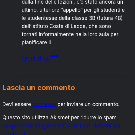
dalla fine delle lezioni, c’è stato ancora un
ultimo, ulteriore “appello” per gli studenti e
le studentesse della classe 3B (futura 4B)
dell’Istituto Costa di Lecce, che sono
tornati informalmente nella loro aula per
pianificare il…
LECCE:
Leggi di più
LA
SCUOLA
E’
Lascia un commento
FINITA,
IL
Devi essere
connesso
LAVORO
per inviare un commento.
NO
Questo sito utilizza Akismet per ridurre lo spam.
Scopri come vengono elaborati i dati derivati dai
commenti
.