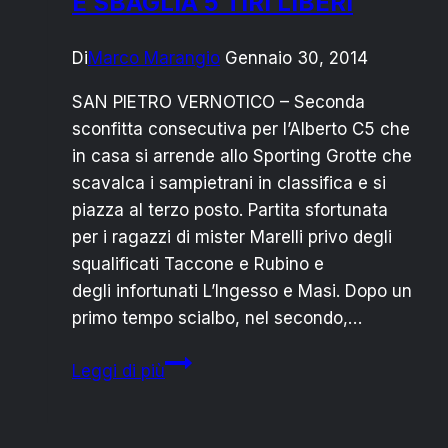
E SBAGLIA 5 TIRI LIBERI
Di
Marco Marangio
Gennaio 30, 2014
SAN PIETRO VERNOTICO – Seconda
sconfitta consecutiva per l’Alberto C5 che
in casa si arrende allo Sporting Grotte che
scavalca i sampietrani in classifica e si
piazza al terzo posto. Partita sfortunata
per i ragazzi di mister Marelli privo degli
squalificati Taccone e Rubino e
degli infortunati L’Ingesso e Masi. Dopo un
primo tempo scialbo, nel secondo,…
ALBERTO
Leggi di più
C5
PERDE
IN