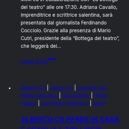
del teatro” alle ore 17:30. Adriana Cavallo,
imprenditrice e scrittrice salentina, sarà
presentata dal giornalista Ferdinando
Cocciolo. Grazie alla presenza di Mario
Cutrì, presidente della “Bottega del teatro”,
che leggerà dei…
BIBLIOTECA
Leggi di più
MELLI:
INCONTRO
CON
Alberto C5
|
calcio a 5
|
Comune San
L’AUTRICE
Pietro Vernotico
|
Giornalismo
|
Prima
ADRIANA
Pagina
|
San Pietro Vernotico
|
Sport
CAVALLO
ALBERTO C5 PERDE IN CASA