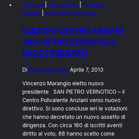
Cronaca
|
Giornalismo
|
Notizie e
CASA
politica
|
San Pietro Vernotico
E
SBAGLIA
ELEZIONI CENTRO ANZIANI
5
SAN PIETRO VERNOTICO:
TIRI
LIBERI
ECCO I RISULTATI
Di
Marco Marangio
Aprile 7, 2013
Vincenzo Marangio eletto nuovo
presidente SAN PIETRO VERNOTICO – il
Centro Polivalente Anziani verso nuovo
direttivo. Si sono concluse ieri le votazioni
che hanno decretato un nuovo assetto di
dirigenza. Con circa 180 di iscritti aventi
diritto al voto, 88 hanno scelto come