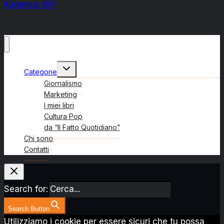
Kadence WP
Alterna
Categorie
menu
figlio
Giornalismo
Marketing
I miei libri
Cultura Pop
da “Il Fatto Quotidiano”
Chi sono
Contatti
Search for:
Search Button
Utilizziamo i cookie per essere sicuri che tu possa