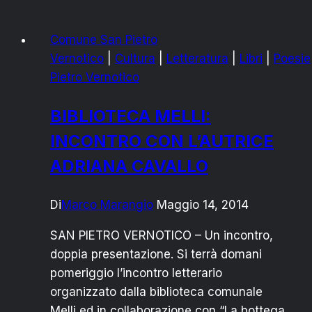
GENNARO:I
DANNI
Comune San Pietro
DELL’ALLUVIONE
Vernotico
|
Cultura
|
Letteratura
|
Libri
|
Poesie
Pietro Vernotico
BIBLIOTECA MELLI:
INCONTRO CON L’AUTRICE
ADRIANA CAVALLO
Di
Marco Marangio
Maggio 14, 2014
SAN PIETRO VERNOTICO – Un incontro,
doppia presentazione. Si terrà domani
pomeriggio l’incontro letterario
organizzato dalla biblioteca comunale
Melli ed in collaborazione con “La bottega