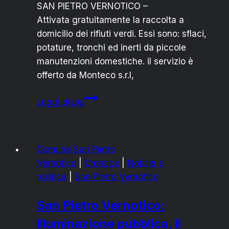
SAN PIETRO VERNOTICO –
Attivata gratuitamente la raccolta a
domicilio dei rifiuti verdi. Essi sono: sflaci,
potature, tronchi ed inerti da piccole
manutenzioni domestiche. il servizio è
offerto da Monteco s.r.l,
CAMPO
Leggi di più
DI
MARE
E
Comune San Pietro
S.
Vernotico
|
Cronaca
|
Notizie e
PIETRO
politica
|
San Pietro Vernotico
V.CO:
RACCOLTA
San Pietro Vernotico:
VERDE
illuminazione pubblica, il
GRATIS