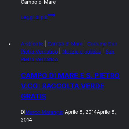
Campo di Mare
Campo
Leggi di più
di
Mare:
meetup
Ambiente
|
Campo di Mare
|
Comune San
su
Pietro Vernotico
|
Notizie e politica
|
San
falesia
Pietro Vernotico
“rischio
crollo
CAMPO DI MARE E S. PIETRO
e
V.CO: RACCOLTA VERDE
discarica
abusiva”
GRATIS
Di
Marco Marangio
Aprile 8, 2014
Aprile 8,
2014