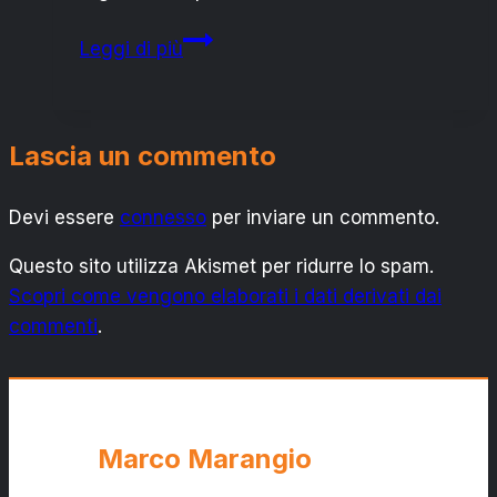
SALENTO
Leggi di più
ECODAY:
REP.
SALENTINA
Lascia un commento
INVITA
TUTTI
Devi essere
connesso
ALLA
per inviare un commento.
“PULIZIA”
Questo sito utilizza Akismet per ridurre lo spam.
Scopri come vengono elaborati i dati derivati dai
commenti
.
Marco Marangio