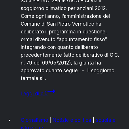
SAN PIETRO VERNOTICO – Al via il
soggiorno climatico per anziani 2012.
Come ogni anno, l’amministrazione del
Comune di San Pietro Vernotico ha
deliberato il programma in questione,
ormai divenuto “appuntamento fisso”.
Integrando con quanto deliberato
precedentemente (atto deliberativo di G.C.
n. 79 del 09/05/2012), la giunta ha
approvato quanto segue : – il soggiorno
termale si…
COMUNE
Leggi di più
SPV:
TUTTO
PRONTO
Giornalismo
|
Notizie e politica
|
scuola e
PER
istruzione