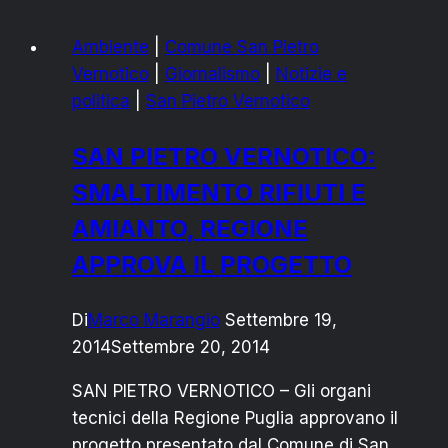
illuminazione
Ambiente
|
Comune San Pietro
pubblica,
Vernotico
|
Giornalismo
|
Notizie e
il
politica
|
San Pietro Vernotico
Comune
si
SAN PIETRO VERNOTICO:
aggiudica
SMALTIMENTO RIFIUTI E
finanziamenti
AMIANTO, REGIONE
APPROVA IL PROGETTO
Di
Marco Marangio
Settembre 19,
2014
Settembre 20, 2014
SAN PIETRO VERNOTICO – Gli organi
tecnici della Regione Puglia approvano il
progetto presentato dal Comune di San