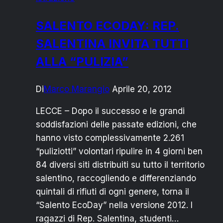
IL
SOGGIORNO
SALENTO ECODAY: REP.
TERMALE
SALENTINA INVITA TUTTI
ALLA “PULIZIA”
Di
Marco Marangio
Aprile 20, 2012
LECCE – Dopo il successo e le grandi
soddisfazioni delle passate edizioni, che
hanno visto complessivamente 2.261
“puliziotti” volontari ripulire in 4 giorni ben
84 diversi siti distribuiti su tutto il territorio
salentino, raccogliendo e differenziando
quintali di rifiuti di ogni genere, torna il
“Salento EcoDay” nella versione 2012. I
ragazzi di Rep. Salentina, studenti…