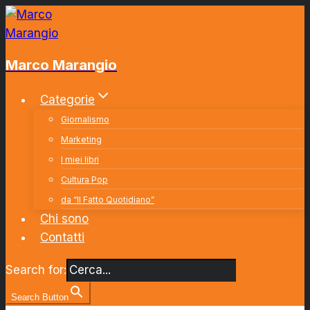
Salta
al
contenuto
Marco Marangio
Categorie
Giornalismo
Marketing
I miei libri
Cultura Pop
da “Il Fatto Quotidiano”
Chi sono
Contatti
Search for:
Search Button