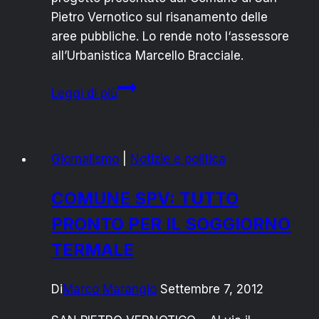
Pietro Vernotico sul risanamento delle
aree pubbliche. Lo rende noto l‘assessore
all’Urbanistica Marcello Bracciale.
SAN
Leggi di più
PIETRO
VERNOTICO:
SMALTIMENTO
Giornalismo
|
Notizie e politica
RIFIUTI
E
COMUNE SPV: TUTTO
AMIANTO,
PRONTO PER IL SOGGIORNO
REGIONE
APPROVA
TERMALE
IL
PROGETTO
Di
Marco Marangio
Settembre 7, 2012