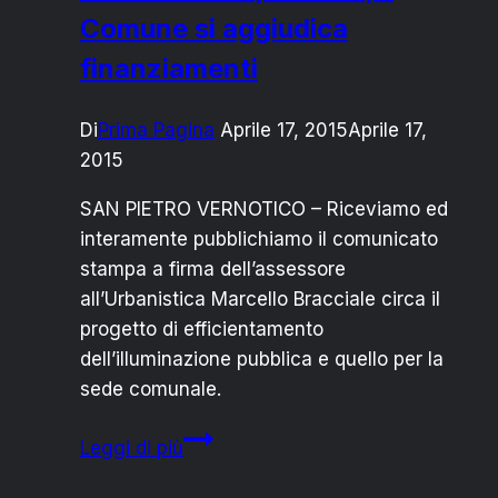
Comune si aggiudica
finanziamenti
Di
Prima Pagina
Aprile 17, 2015
Aprile 17,
2015
SAN PIETRO VERNOTICO – Riceviamo ed
interamente pubblichiamo il comunicato
stampa a firma dell’assessore
all’Urbanistica Marcello Bracciale circa il
progetto di efficientamento
dell’illuminazione pubblica e quello per la
sede comunale.
San
Leggi di più
Pietro
Vernotico: