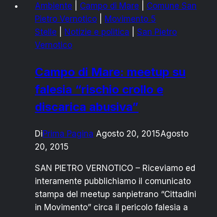
Ambiente
|
Campo di Mare
|
Comune San
Pietro Vernotico
|
Movimento 5
Stelle
|
Notizie e politica
|
San Pietro
Vernotico
Campo di Mare: meetup su
falesia “rischio crollo e
discarica abusiva”
Di
Prima Pagina
Agosto 20, 2015
Agosto
20, 2015
SAN PIETRO VERNOTICO – Riceviamo ed
interamente pubblichiamo il comunicato
stampa del meetup sanpietrano “Cittadini
in Movimento” circa il pericolo falesia a