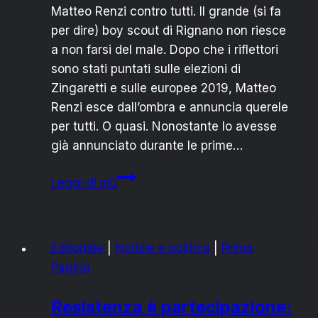
Matteo Renzi contro tutti. Il grande (si fa
per dire) boy scout di Rignano non riesce
a non farsi del male. Dopo che i riflettori
sono stati puntati sulle elezioni di
Zingaretti e sulle europee 2019, Matteo
Renzi esce dall’ombra e annuncia querele
per tutti. O quasi. Nonostante lo avesse
già annunciato durante le prime…
Matteo
Leggi di più
Renzi
contro
tutti:
Editoriale
|
Notizie e politica
|
Prima
querele
Pagina
a
gogò
Resistenza è partecipazione: