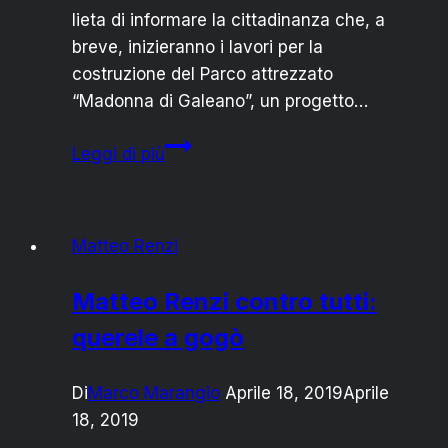
lieta di informare la cittadinanza che, a
breve, inizieranno i lavori per la
costruzione del Parco attrezzato
“Madonna di Galeano”, un progetto…
TORCHIAROLO:
Leggi di più
TUTTO
PRONTO
PER
Matteo Renzi
IL
PARCO
Matteo Renzi contro tutti:
“MADONNA
querele a gogò
DI
GALEANO”
Di
Marco Marangio
Aprile 18, 2019
Aprile
18, 2019