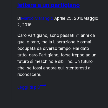
lettera a un partigiano
Di
Marco Marangio
Aprile 25, 2016
Maggio
2, 2016
Caro Partigiano, sono passati 71 anni da
quel giorno, ma la Liberazione è ormai
occupata da diverso tempo. Hai dato
tutto, caro Partigiano, forse troppo ad un
futuro sì meschino e sibillino. Un futuro
che, se fossi ancora qui, stenteresti a
riconoscere.
Resistenza
Leggi di più
è
partecipazione:
lettera