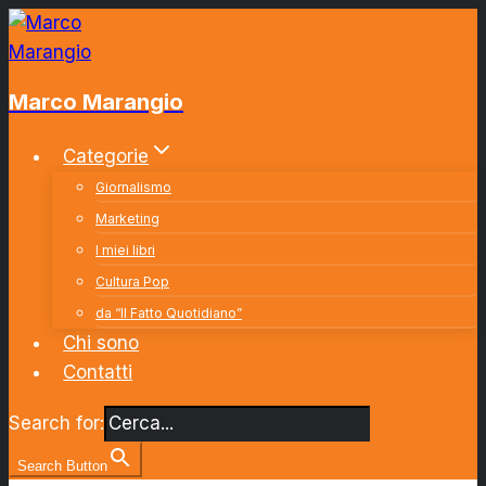
Salta
al
contenuto
Marco Marangio
Categorie
Giornalismo
Marketing
I miei libri
Cultura Pop
da “Il Fatto Quotidiano”
Chi sono
Contatti
Search for:
Search Button