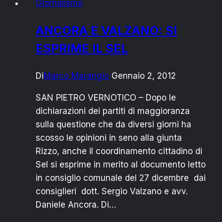
Giornalismo
a
un
ANCORA E VALZANO: SI
partigiano
ESPRIME IL SEL
Di
Marco Marangio
Gennaio 2, 2012
SAN PIETRO VERNOTICO – Dopo le
dichiarazioni dei partiti di maggioranza
sulla questione che da diversi giorni ha
scosso le opinioni in seno alla giunta
Rizzo, anche il coordinamento cittadino di
Sel si esprime in merito al documento letto
in consiglio comunale del 27 dicembre dai
consiglieri dott. Sergio Valzano e avv.
Daniele Ancora. Di…