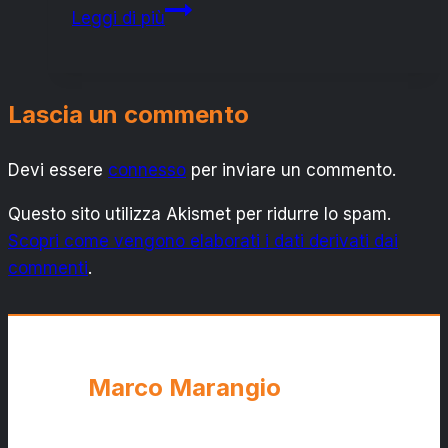
ANCORA
Leggi di più
E
VALZANO:
SI
Lascia un commento
ESPRIME
IL
Devi essere
connesso
SEL
per inviare un commento.
Questo sito utilizza Akismet per ridurre lo spam.
Scopri come vengono elaborati i dati derivati dai
commenti
.
Marco Marangio