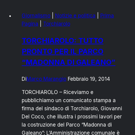
Bosco:
domenica
Giornalismo
|
Notizie e politica
|
Prima
12
Pagina
|
Torchiarolo
aprile
con
TORCHIAROLO: TUTTO
“…
PRONTO PER IL PARCO
e
ho
“MADONNA DI GALEANO”
detto
tutto”
Di
Marco Marangio
Febbraio 19, 2014
TORCHIAROLO – Riceviamo e
pubblichiamo un comunicato stampa a
firma del sindaco di Torchiarolo, Giovanni
Del Coco, che illustra i prossimi lavori per
la costruzione del Parco “Madonna di
Galeano”: L’Amministrazione comunale è