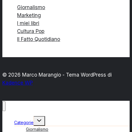
Giornalismo
Marketing
I miei libri
Cultura Pop
Il Fatto Quotidiano
© 2026 Marco Marangio - Tema WordPress di
Kadence WP
Alterna
Categorie
menu
figlio
Giornalismo