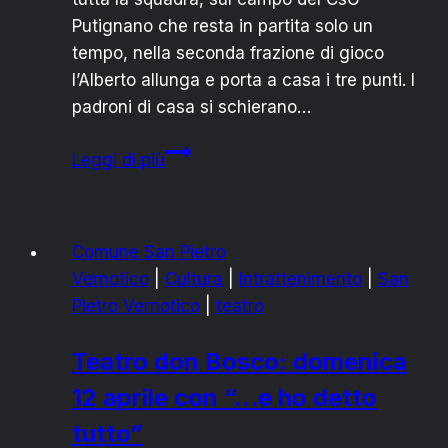
Putignano che resta in partita solo un
tempo, nella seconda frazione di gioco
l’Alberto allunga e porta a casa i tre punti. I
padroni di casa si schierano…
ALBERTO
Leggi di più
C5
RIPRENDE
LA
Comune San Pietro
MARCIA
Vernotico
|
Cultura
|
Intrattenimento
|
San
VINCENTE
Pietro Vernotico
|
teatro
Teatro don Bosco: domenica
12 aprile con “…e ho detto
tutto”