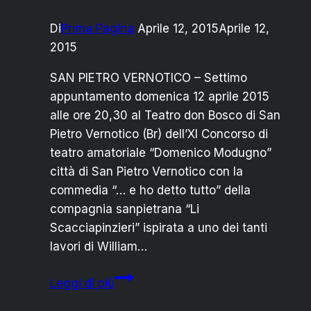
Di
Prima Pagina
Aprile 12, 2015
Aprile 12,
2015
SAN PIETRO VERNOTICO – Settimo
appuntamento domenica 12 aprile 2015
alle ore 20,30 al Teatro don Bosco di San
Pietro Vernotico (Br) dell’XI Concorso di
teatro amatoriale “Domenico Modugno”
città di San Pietro Vernotico con la
commedia “… e ho detto tutto” della
compagnia sanpietrana “Li
Scacciapinzieri” ispirata a uno dei tanti
lavori di William…
Teatro
Leggi di più
don