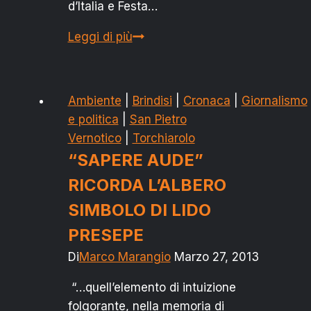
d’Italia e Festa…
FESTIVITA’
Leggi di più
I
E
IV
Ambiente
|
Brindisi
|
Cronaca
|
Giornalismo
NOVEMBRE:
e politica
|
San Pietro
ECCO
Vernotico
|
Torchiarolo
IL
“SAPERE AUDE”
PROGRAMMA
RICORDA L’ALBERO
SIMBOLO DI LIDO
PRESEPE
Di
Marco Marangio
Marzo 27, 2013
“…quell’elemento di intuizione
folgorante, nella memoria di