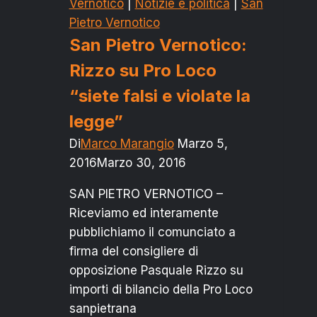
Vernotico
|
Notizie e politica
|
San
DI
Pietro Vernotico
LIDO
San Pietro Vernotico:
PRESEPE
Rizzo su Pro Loco
“siete falsi e violate la
legge”
Di
Marco Marangio
Marzo 5,
2016
Marzo 30, 2016
SAN PIETRO VERNOTICO –
Riceviamo ed interamente
pubblichiamo il comunciato a
firma del consigliere di
opposizione Pasquale Rizzo su
importi di bilancio della Pro Loco
sanpietrana