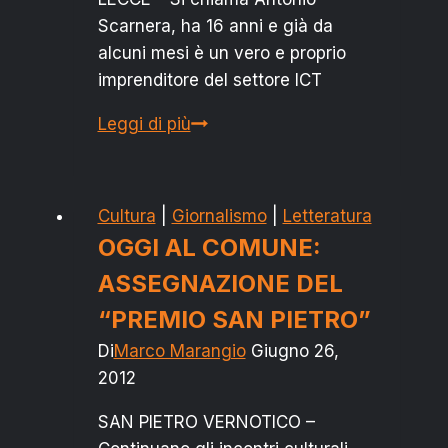
Scarnera, ha 16 anni e già da
alcuni mesi è un vero e proprio
imprenditore del settore ICT
LECCE:
Leggi di più
ANTONIO
SCARNERA
È
Cultura
|
Giornalismo
|
Letteratura
IMPRENDITORE
OGGI AL COMUNE:
A
ASSEGNAZIONE DEL
16
ANNI
“PREMIO SAN PIETRO”
Di
Marco Marangio
Giugno 26,
2012
SAN PIETRO VERNOTICO –