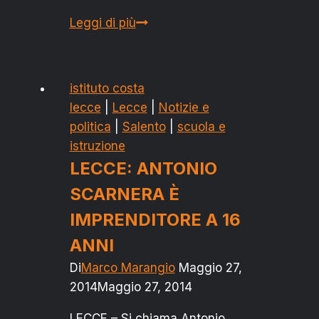
San
Leggi di più
Pietro
Vernotico:
Rizzo
istituto costa
su
lecce
|
Lecce
|
Notizie e
Pro
politica
|
Salento
|
scuola e
Loco
istruzione
“siete
LECCE: ANTONIO
falsi
SCARNERA È
e
violate
IMPRENDITORE A 16
la
ANNI
legge”
Di
Marco Marangio
Maggio 27,
2014
Maggio 27, 2014
LECCE – Si chiama Antonio