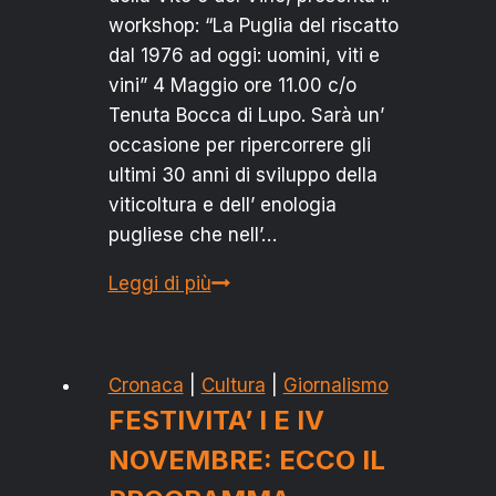
workshop: “La Puglia del riscatto
dal 1976 ad oggi: uomini, viti e
vini” 4 Maggio ore 11.00 c/o
Tenuta Bocca di Lupo. Sarà un’
occasione per ripercorrere gli
ultimi 30 anni di sviluppo della
viticoltura e dell’ enologia
pugliese che nell’…
TORMARESCA:
Leggi di più
“LA
PUGLIA
DEL
Cronaca
|
Cultura
|
Giornalismo
RISCATTO
FESTIVITA’ I E IV
DAL
NOVEMBRE: ECCO IL
1976
A