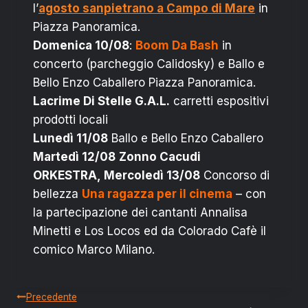
l’
agosto sanpietrano a Campo di Mare
in
Piazza Panoramica.
Domenica 10/08
:
Boom Da Bash
in
concerto (parcheggio Calidosky) e Ballo e
Bello Enzo Caballero Piazza Panoramica.
Lacrime Di Stelle G.A.L.
carretti espositivi
prodotti locali
Lunedì 11/08
Ballo e Bello Enzo Caballero
Martedì 12/08
Zonno Cacudi
ORKESTRA, Mercoledì 13/08
Concorso di
bellezza
Una ragazza per il cinema
– con
la partecipazione dei cantanti Annalisa
Minetti e Los Locos ed da Colorado Cafè il
comico Marco Milano.
Navigazione
Precedente