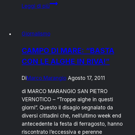
P40
Leggi di più
E
RAFFAELE
VASQUEZ
Giornalismo
AL
“TENCO
CAMPO DI MARE: “BASTA
ASCOLTA”
CON LE ALGHE IN RIVA!”
Di
Marco Marangio
Agosto 17, 2011
di MARCO MARANGIO SAN PIETRO
VERNOTICO – “Troppe alghe in questi
giorni”. Questo il disagio segnalato da
diversi cittadini che, nell’ultimo week end
antecedente la festa di ferragosto, hanno
riscontrato l’eccessiva e perenne