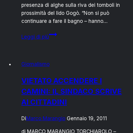
presenza di alghe sulla riva dei tomboli in
prossimità del lido Gogò. “Non si può
continuare a fare il bagno – hanno…
CAMPO
Leggi di più
DI
MARE:
“BASTA
Giornalismo
CON
LE
VIETATO ACCENDERE I
ALGHE
CAMINI: IL SINDACO SCRIVE
IN
RIVA!”
AI CITTADINI
Di
Marco Marangio
Gennaio 19, 2011
di MARCO MARANGIO TORCHIAROLO –