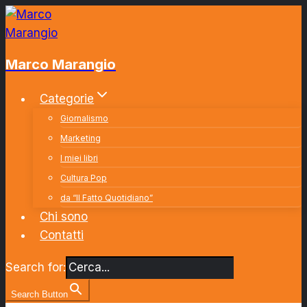
Salta
al
contenuto
Marco Marangio
Categorie
Giornalismo
Marketing
I miei libri
Cultura Pop
da “Il Fatto Quotidiano”
Chi sono
Contatti
Search for:
Search Button