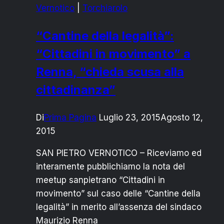
Vernotico
|
Torchiarolo
AI
CITTADINI
“Cantine della legalità”:
“Cittadini in movimento” a
Renna, “chieda scusa alla
cittadinanza”
Di
Prima Pagina
Luglio 23, 2015
Agosto 12,
2015
SAN PIETRO VERNOTICO – Riceviamo ed
interamente pubblichiamo la nota del
meetup sanpietrano “Cittadini in
movimento” sul caso delle “Cantine della
legalità” in merito all’assenza del sindaco
Maurizio Renna