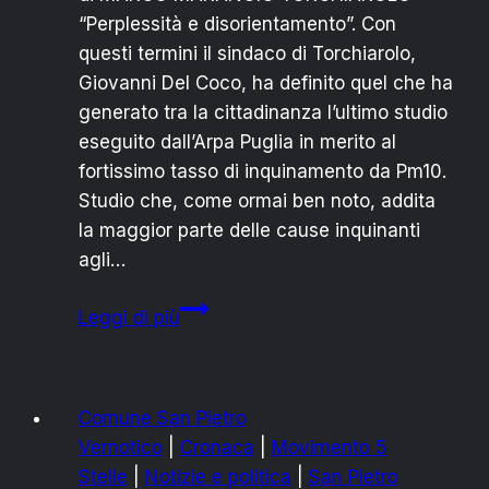
“Perplessità e disorientamento”. Con
questi termini il sindaco di Torchiarolo,
Giovanni Del Coco, ha definito quel che ha
generato tra la cittadinanza l’ultimo studio
eseguito dall’Arpa Puglia in merito al
fortissimo tasso di inquinamento da Pm10.
Studio che, come ormai ben noto, addita
la maggior parte delle cause inquinanti
agli…
VIETATO
Leggi di più
ACCENDERE
I
CAMINI:
Comune San Pietro
IL
Vernotico
|
Cronaca
|
Movimento 5
SINDACO
Stelle
|
Notizie e politica
|
San Pietro
SCRIVE