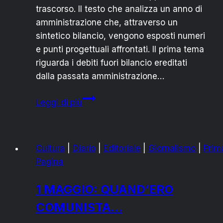
trascorso. Il testo che analizza un anno di
amministrazione che, attraverso un
sintetico bilancio, vengono esposti numeri
e punti progettuali affrontati. Il prima tema
riguarda i debiti fuori bilancio ereditati
dalla passata amministrazione…
RIZZO:
Leggi di più
IL
BILANCIO
DI
Cultura
|
Diario
|
Editoriale
|
Giornalismo
|
Prim
UN
Pagina
ANNO
DI
1 MAGGIO: QUAND’ERO
AMMINISTRAZIONE
COMUNISTA…