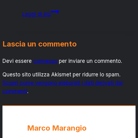
“Cantine
Leggi di più
della
legalità”:
“Cittadini
Lascia un commento
in
movimento”
Devi essere
connesso
a
per inviare un commento.
Renna,
Questo sito utilizza Akismet per ridurre lo spam.
“chieda
Scopri come vengono elaborati i dati derivati dai
scusa
commenti
.
alla
cittadinanza”
Marco Marangio